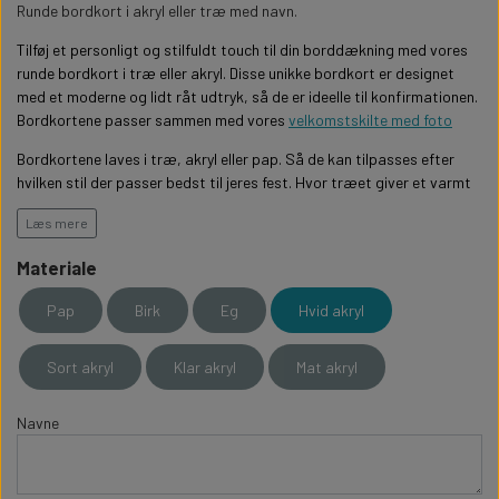
WILLOW TREE KRYBBESPIL
Runde bordkort i akryl eller træ med navn.
HALLOWEEN
PERSONLIGE LED LAMPER
BADEVÆRELSET
Tilføj et personligt og stilfuldt touch til din borddækning med vores
STUDENT
WILLOW TREE OPHÆNG
runde bordkort i træ eller akryl. Disse unikke bordkort er designet
med et moderne og lidt råt udtryk, så de er ideelle til konfirmationen.
FLASKER MED LYS
TEKST OG BOGSTAVER
NYTÅRS FEST
Bordkortene passer sammen med vores
velkomstskilte med foto
Bordkortene laves i træ, akryl eller pap. Så de kan tilpasses efter
PERSONLIGE COASTERS
SKILTE
hvilken stil der passer bedst til jeres fest. Hvor træet giver et varmt
og organisk udtryk, giver akrylen et moderne look, der
Læs mere
komplementere stilrene bordopdækninger.
FORKLÆDER MED TEKST
WALLSTICKERS
Materiale
Skab en uforglemmelig stemning til din fest med vores
skræddersyede bordkort. Bestil i dag og lad detaljerne løfte
GAVEÆSKER I TRÆ
STUEN
Pap
Birk
Eg
Hvid akryl
oplevelsen for dig og dine gæster.
Bordkortene måler 6 cm i diameter og laves i træ, akryl eller pap.
Sort akryl
Klar akryl
Mat akryl
TERMOKRUS MED PRINT
Læg det antal bordkort i kurven som du skal bruge og skriv så blot
alle navne tydeligt adskilt eller send gæstelisten på mail til
Navne
gj@gaedt.dk