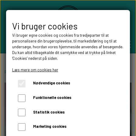
Vi bruger cookies
Vi bruger egne cookies og cookies fra tredjeparter til at
personalisere din brugeroplevelse, til markedsføring og til at
undersøge, hvordan vores hjemmeside anvendes af besøgende.
Du kan altid tilbagekalde dit samtykke ved at trykke på linket
'Cookies' nederst på siden.
PERSONLIGE GAVER
Læs mere om cookies her
Forside
Pynt til festen
Bordkort
Konfirmations bordkort
Nødvendige cookies
BRYLLUPS GAVER
ALT TIL FESTEN
Funktionelle cookies
GAVER KOBBER-,SØLV- OG GULD BRYLLUP
BORDKORT
WILLOW TREE FIGURER
Statistik cookies
DÅBSGAVER/ NAVNGIVNING
SKILTE TIL FESTEN
Marketing cookies
WILLOW TREE BRYLLUPS FIGURER
FABLEWOOD