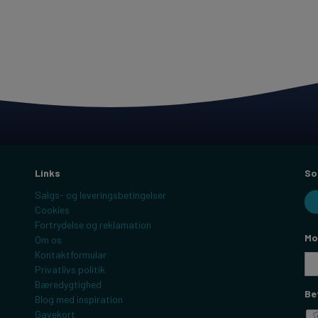
Links
So
Salgs- og leveringsbetingelser
Cookies
Fortrydelse og reklamation
Mo
Om os
Kontaktformular
Privatlivs politik
Bæredygtighed
Be
Blog med inspiration
Gavekort