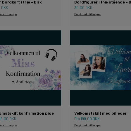
r bordkort i træ - Birk
Bordfigurer i træ stående - B
0 DKK
30,00 DKK
omk. tillægges
Fragt omk. tillægges
omstskilt konfirmation pige
Velkomstskilt med billeder
199,00 DKK
Fra 199,00 DKK
omk. tillægges
Fragt omk. tillægges