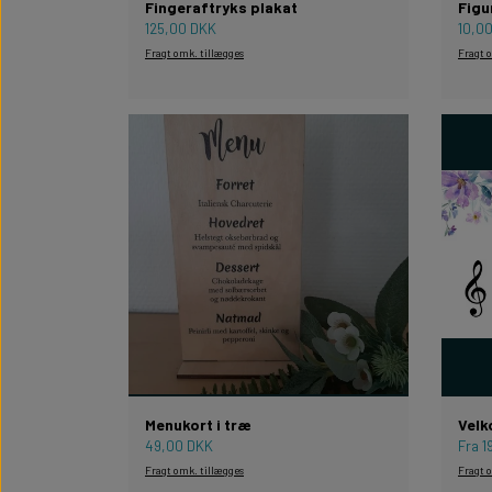
Fingeraftryks plakat
Figu
125,00 DKK
10,0
Fragt omk. tillægges
Fragt 
Menukort i træ
Velk
49,00 DKK
Fra 
Fragt omk. tillægges
Fragt 