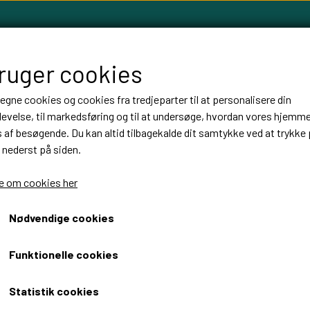
bruger cookies
 egne cookies og cookies fra tredjeparter til at personalisere din
evelse, til markedsføring og til at undersøge, hvordan vores hjemm
LLOW TREE FIGURER
FABLEWOOD
HØJTIDER
BALLON
af besøgende. Du kan altid tilbagekalde dit samtykke ved at trykke 
 nederst på siden.
 om cookies her
ion
Velkomstskilte til konfirmationen
Velkomst skilt med foto
Velkomst skilt med foto
Nødvendige cookies
Fra 199,00 DKK
Funktionelle cookies
Fragt omk. tillægges
Statistik cookies
Velkomstskilt konfirmation med foto