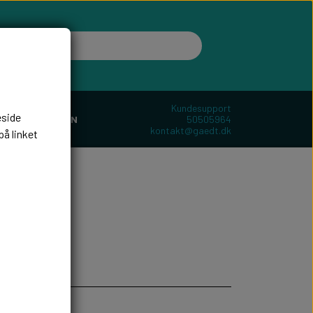
Kundesupport
eside
50505964
ER
BOLIGEN
kontakt@gaedt.dk
på linket