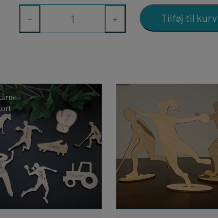
Tilføj til kurv
−
+