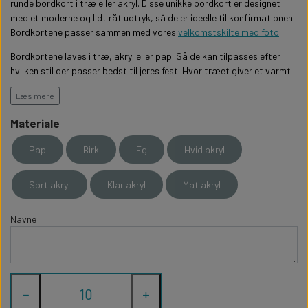
WILLOW TREE KRYBBESPIL
runde bordkort i træ eller akryl. Disse unikke bordkort er designet
HALLOWEEN
med et moderne og lidt råt udtryk, så de er ideelle til konfirmationen.
PERSONLIGE LED LAMPER
BADEVÆRELSET
Bordkortene passer sammen med vores
velkomstskilte med foto
STUDENT
WILLOW TREE OPHÆNG
Bordkortene laves i træ, akryl eller pap. Så de kan tilpasses efter
FLASKER MED LYS
TEKST OG BOGSTAVER
hvilken stil der passer bedst til jeres fest. Hvor træet giver et varmt
NYTÅRS FEST
og organisk udtryk, giver akrylen et moderne look, der
Læs mere
komplementere stilrene bordopdækninger.
PERSONLIGE COASTERS
SKILTE
Materiale
Skab en uforglemmelig stemning til din fest med vores
skræddersyede bordkort. Bestil i dag og lad detaljerne løfte
FORKLÆDER MED TEKST
WALLSTICKERS
Pap
Birk
Eg
Hvid akryl
oplevelsen for dig og dine gæster.
Bordkortene måler 6 cm i diameter og laves i træ, akryl eller pap.
Sort akryl
Klar akryl
Mat akryl
GAVEÆSKER I TRÆ
STUEN
Læg det antal bordkort i kurven som du skal bruge og skriv så blot
alle navne tydeligt adskilt eller send gæstelisten på mail til
Navne
TERMOKRUS MED PRINT
gj@gaedt.dk
−
+