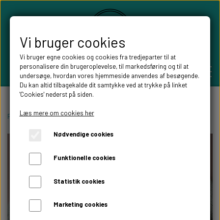
Vi bruger cookies
Vi bruger egne cookies og cookies fra tredjeparter til at
personalisere din brugeroplevelse, til markedsføring og til at
undersøge, hvordan vores hjemmeside anvendes af besøgende.
Du kan altid tilbagekalde dit samtykke ved at trykke på linket
'Cookies' nederst på siden.
PERSONLIGE GAVER
Læs mere om cookies her
Forside
Pynt til festen
Bordkort
Konfirmations bordkort
Nødvendige cookies
BRYLLUPS GAVER
ALT TIL FESTEN
Funktionelle cookies
GAVER KOBBER-,SØLV- OG GULD BRYLLUP
BORDKORT
WILLOW TREE FIGURER
Statistik cookies
DÅBSGAVER/ NAVNGIVNING
SKILTE TIL FESTEN
Marketing cookies
WILLOW TREE BRYLLUPS FIGURER
FABLEWOOD