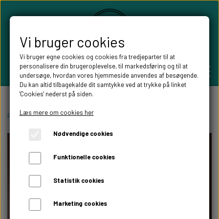
Vi bruger cookies
Vi bruger egne cookies og cookies fra tredjeparter til at
personalisere din brugeroplevelse, til markedsføring og til at
undersøge, hvordan vores hjemmeside anvendes af besøgende.
Du kan altid tilbagekalde dit samtykke ved at trykke på linket
'Cookies' nederst på siden.
PERSONLIGE GAVER
Læs mere om cookies her
Forside
Pynt til festen
Bordkort
bordkort med bladranke
Nødvendige cookies
BRYLLUPS GAVER
ALT TIL FESTEN
Funktionelle cookies
GAVER KOBBER-,SØLV- OG GULD BRYLLUP
BORDKORT
WILLOW TREE FIGURER
Statistik cookies
DÅBSGAVER/ NAVNGIVNING
SKILTE TIL FESTEN
Marketing cookies
WILLOW TREE BRYLLUPS FIGURER
FABLEWOOD