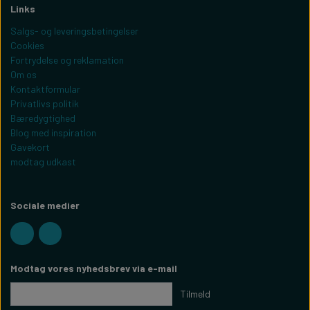
Links
Salgs- og leveringsbetingelser
Cookies
Fortrydelse og reklamation
Om os
Kontaktformular
Privatlivs politik
Bæredygtighed
Blog med inspiration
Gavekort
modtag udkast
Sociale medier
Modtag vores nyhedsbrev via e-mail
Tilmeld