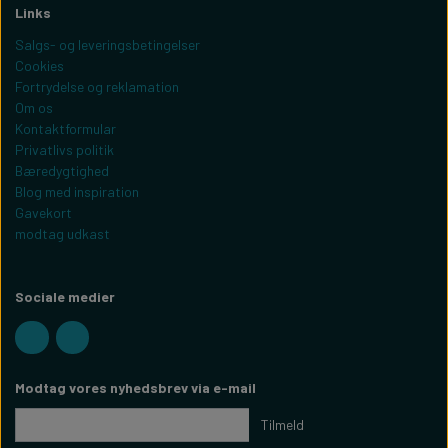
Links
Salgs- og leveringsbetingelser
Cookies
Fortrydelse og reklamation
Om os
Kontaktformular
Privatlivs politik
Bæredygtighed
Blog med inspiration
Gavekort
modtag udkast
Sociale medier
Modtag vores nyhedsbrev via e-mail
Tilmeld