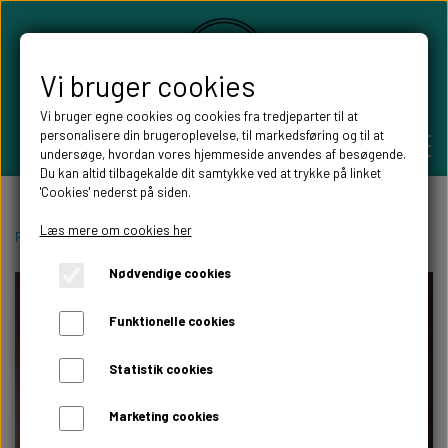
Vi bruger cookies
Vi bruger egne cookies og cookies fra tredjeparter til at
personalisere din brugeroplevelse, til markedsføring og til at
undersøge, hvordan vores hjemmeside anvendes af besøgende.
Du kan altid tilbagekalde dit samtykke ved at trykke på linket
'Cookies' nederst på siden.
PERSONLIGE GAVER
Læs mere om cookies her
Forside
Pynt til festen
Bordkort
bordkort med bladranke
Nødvendige cookies
BRYLLUPS GAVER
ALT TIL FESTEN
Funktionelle cookies
GAVER KOBBER-,SØLV- OG GULD BRYLLUP
BORDKORT
WILLOW TREE FIGURER
Statistik cookies
DÅBSGAVER/ NAVNGIVNING
SKILTE TIL FESTEN
Marketing cookies
WILLOW TREE BRYLLUPS FIGURER
FABLEWOOD