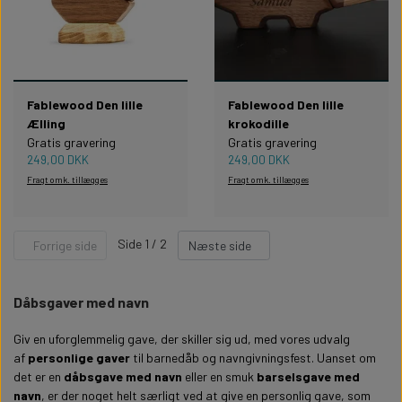
Fablewood Den lille
Fablewood Den lille
Ælling
krokodille
Gratis gravering
Gratis gravering
249,00 DKK
249,00 DKK
Fragt omk. tillægges
Fragt omk. tillægges
Side 1 / 2
Forrige side
Næste side
Dåbsgaver med navn
Giv en uforglemmelig gave, der skiller sig ud, med vores udvalg
af
personlige gaver
til barnedåb og navngivningsfest. Uanset om
det er en
dåbsgave med navn
eller en smuk
barselsgave med
navn
, er der noget helt særligt ved at give en personlig gave, som