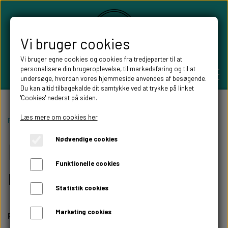
Vi bruger cookies
Vi bruger egne cookies og cookies fra tredjeparter til at
personalisere din brugeroplevelse, til markedsføring og til at
undersøge, hvordan vores hjemmeside anvendes af besøgende.
Du kan altid tilbagekalde dit samtykke ved at trykke på linket
'Cookies' nederst på siden.
PERSONLIGE GAVER
Læs mere om cookies her
Forside
Personlige gaver
Dåbsgaver/ navngivning
Nødvendige cookies
Dåbsgaver/
BRYLLUPS GAVER
ALT TIL FESTEN
Funktionelle cookies
navngivning
GAVER KOBBER-,SØLV- OG GULD BRYLLUP
BORDKORT
WILLOW TREE FIGURER
Statistik cookies
DÅBSGAVER/ NAVNGIVNING
SKILTE TIL FESTEN
Marketing cookies
Personlige gaver til barnedåb eller navngivningsfest
WILLOW TREE BRYLLUPS FIGURER
FABLEWOOD