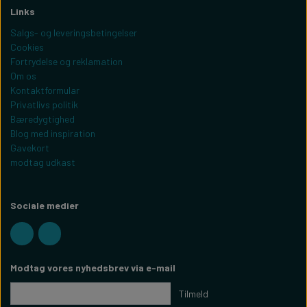
Links
Salgs- og leveringsbetingelser
Cookies
Fortrydelse og reklamation
Om os
Kontaktformular
Privatlivs politik
Bæredygtighed
Blog med inspiration
Gavekort
modtag udkast
Sociale medier
Modtag vores nyhedsbrev via e-mail
Tilmeld