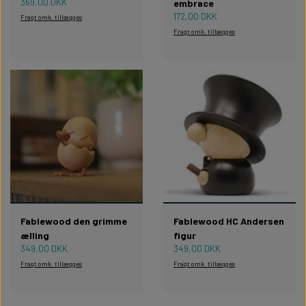
WILLOW TREE KRYBBESPIL
369,00 DKK
embrace
HALLOWEEN
172,00 DKK
Fragt omk. tillægges
PERSONLIGE LED LAMPER
BADEVÆRELSET
STUDENT
Fragt omk. tillægges
WILLOW TREE OPHÆNG
FLASKER MED LYS
TEKST OG BOGSTAVER
NYTÅRS FEST
PERSONLIGE COASTERS
SKILTE
FORKLÆDER MED TEKST
WALLSTICKERS
GAVEÆSKER I TRÆ
STUEN
Fablewood den grimme
Fablewood HC Andersen
TERMOKRUS MED PRINT
ælling
figur
349,00 DKK
349,00 DKK
Fragt omk. tillægges
Fragt omk. tillægges