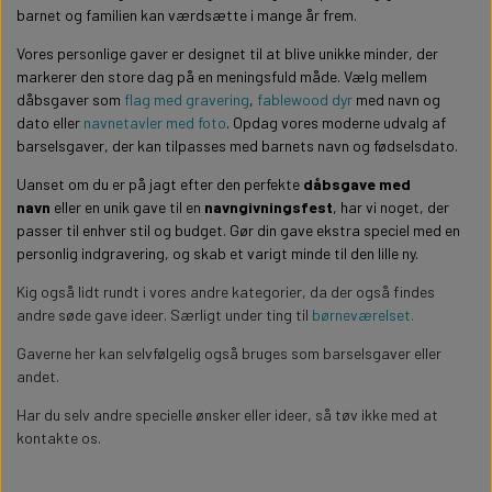
barnet og familien kan værdsætte i mange år frem.
Vores personlige gaver er designet til at blive unikke minder, der
markerer den store dag på en meningsfuld måde. Vælg mellem
dåbsgaver som
flag med gravering
,
fablewood dyr
med navn og
dato eller
navnetavler med foto
. Opdag vores moderne udvalg af
barselsgaver, der kan tilpasses med barnets navn og fødselsdato.
Uanset om du er på jagt efter den perfekte
dåbsgave med
navn
eller en unik gave til en
navngivningsfest
, har vi noget, der
passer til enhver stil og budget. Gør din gave ekstra speciel med en
personlig indgravering, og skab et varigt minde til den lille ny.
Kig også lidt rundt i vores andre kategorier, da der også findes
andre søde gave ideer. Særligt under ting til
børneværelset.
Gaverne her kan selvfølgelig også bruges som barselsgaver eller
andet.
Har du selv andre specielle ønsker eller ideer, så tøv ikke med at
kontakte os.