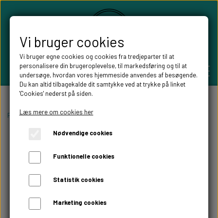
Vi bruger cookies
Vi bruger egne cookies og cookies fra tredjeparter til at
personalisere din brugeroplevelse, til markedsføring og til at
undersøge, hvordan vores hjemmeside anvendes af besøgende.
Du kan altid tilbagekalde dit samtykke ved at trykke på linket
'Cookies' nederst på siden.
PERSONLIGE GAVER
Læs mere om cookies her
Forside
pote med navn
Nødvendige cookies
BRYLLUPS GAVER
ALT TIL FESTEN
Funktionelle cookies
GAVER KOBBER-,SØLV- OG GULD BRYLLUP
BORDKORT
WILLOW TREE FIGURER
Statistik cookies
DÅBSGAVER/ NAVNGIVNING
SKILTE TIL FESTEN
Marketing cookies
WILLOW TREE BRYLLUPS FIGURER
FABLEWOOD