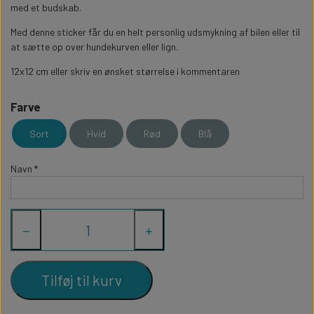
WILLOW TREE KRYBBESPIL
med et budskab.
HALLOWEEN
PERSONLIGE LED LAMPER
BADEVÆRELSET
Med denne sticker får du en helt personlig udsmykning af bilen eller til
STUDENT
WILLOW TREE OPHÆNG
at sætte op over hundekurven eller lign.
FLASKER MED LYS
TEKST OG BOGSTAVER
12x12 cm eller skriv en ønsket størrelse i kommentaren
NYTÅRS FEST
Farve
PERSONLIGE COASTERS
SKILTE
Sort
Hvid
Rød
Blå
FORKLÆDER MED TEKST
WALLSTICKERS
Navn *
GAVEÆSKER I TRÆ
STUEN
−
+
TERMOKRUS MED PRINT
Tilføj til kurv