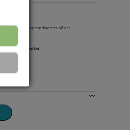
 til at gøre gæsterne opmærksomme på det.
akt
os med dine ønsker