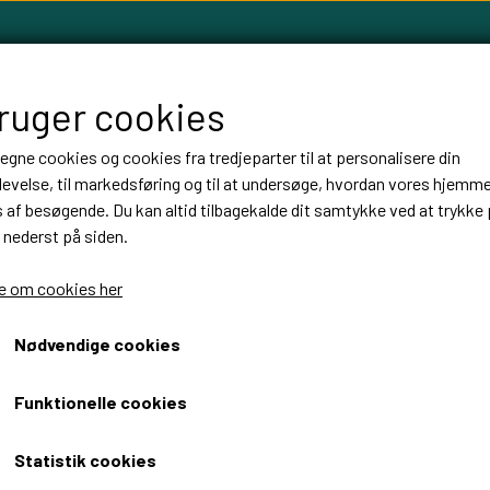
bruger cookies
 egne cookies og cookies fra tredjeparter til at personalisere din
evelse, til markedsføring og til at undersøge, hvordan vores hjemm
LLOW TREE FIGURER
FABLEWOOD
HØJTIDER
BALLON
af besøgende. Du kan altid tilbagekalde dit samtykke ved at trykke 
 nederst på siden.
 om cookies her
skilt
Photobooth skilt
Nødvendige cookies
Eg
Funktionelle cookies
199,00 DKK
Statistik cookies
Fragt omk. tillægges