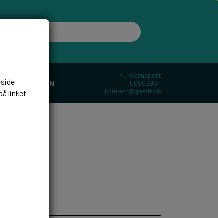
Kundesupport
eside
50505964
ER
BOLIGEN
kontakt@gaedt.dk
på linket