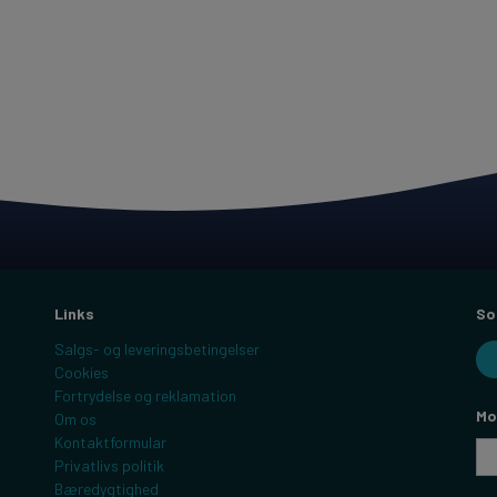
Links
So
Salgs- og leveringsbetingelser
Cookies
Fortrydelse og reklamation
Mo
Om os
Kontaktformular
Privatlivs politik
Bæredygtighed