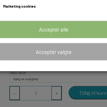
Marketing cookies
Skilt til photobooth
Skal i holde fest og have en photoboth, så er dette skilt perfekt
Acceptér alle
Skiltet måler 30x50cm og er lavet i 4 mm egetræsfiner.
Vi kan også lave skiltet med anden tekst eller materialer, bare
kont
Acceptér valgte
Materiale
Eg
Valnød
Hvid akryl
Sort akryl
Tekst farve
Tilføj til kurv
−
+