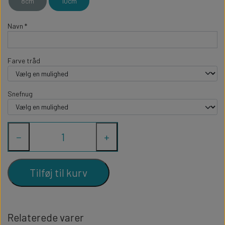
8cm
10cm
Navn *
Farve tråd
Snefnug
−
+
Tilføj til kurv
Relaterede varer