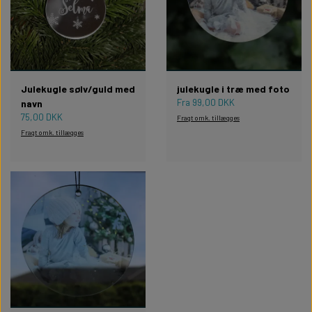
Julekugle sølv/guld med
julekugle i træ med foto
Fra 99,00 DKK
navn
75,00 DKK
Fragt omk. tillægges
Fragt omk. tillægges