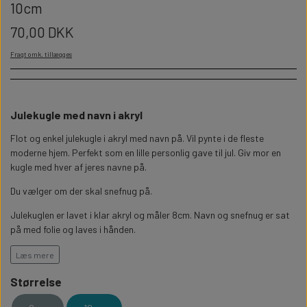
WILLOW TREE KRYBBESPIL
10cm
HALLOWEEN
PERSONLIGE LED LAMPER
BADEVÆRELSET
70,00 DKK
STUDENT
WILLOW TREE OPHÆNG
Fragt omk. tillægges
FLASKER MED LYS
TEKST OG BOGSTAVER
NYTÅRS FEST
PERSONLIGE COASTERS
SKILTE
Julekugle med navn i akryl
Flot og enkel julekugle i akryl med navn på. Vil pynte i de fleste
FORKLÆDER MED TEKST
WALLSTICKERS
moderne hjem. Perfekt som en lille personlig gave til jul. Giv mor en
kugle med hver af jeres navne på.
GAVEÆSKER I TRÆ
STUEN
Du vælger om der skal snefnug på.
Julekuglen er lavet i klar akryl og måler 8cm. Navn og snefnug er sat
TERMOKRUS MED PRINT
på med folie og laves i hånden.
Køb også vores
personlige silkebånd
til at sætte prikken over i et.
Læs mere
Ellers leveres kuglen med en guld eller sølv tråd.
Størrelse