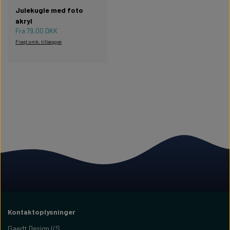
Julekugle med foto
akryl
Fra 79,00 DKK
Fragt omk. tillægges
Kontaktoplysninger
Gaedt Design I/S