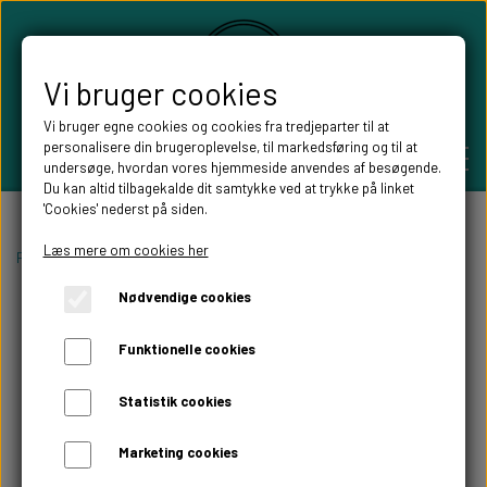
Vi bruger cookies
Vi bruger egne cookies og cookies fra tredjeparter til at
personalisere din brugeroplevelse, til markedsføring og til at
undersøge, hvordan vores hjemmeside anvendes af besøgende.
Du kan altid tilbagekalde dit samtykke ved at trykke på linket
'Cookies' nederst på siden.
PERSONLIGE GAVER
Læs mere om cookies her
Forside
Højtider
Julepynt
Julekugler med navn
Julekugle enkel
Nødvendige cookies
BRYLLUPS GAVER
ALT TIL FESTEN
Funktionelle cookies
GAVER KOBBER-,SØLV- OG GULD BRYLLUP
BORDKORT
WILLOW TREE FIGURER
Statistik cookies
DÅBSGAVER/ NAVNGIVNING
SKILTE TIL FESTEN
Marketing cookies
WILLOW TREE BRYLLUPS FIGURER
FABLEWOOD