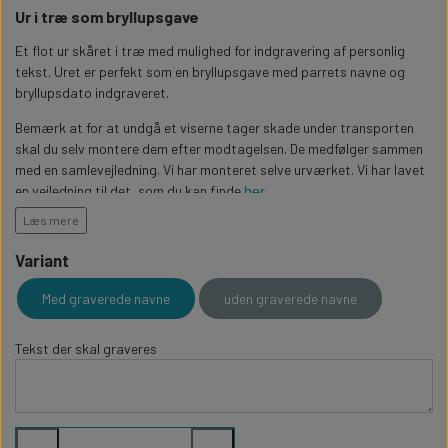
WILLOW TREE KRYBBESPIL
Ur i træ som bryllupsgave
HALLOWEEN
PERSONLIGE LED LAMPER
BADEVÆRELSET
STUDENT
Et flot ur skåret i træ med mulighed for indgravering af personlig
WILLOW TREE OPHÆNG
tekst. Uret er perfekt som en bryllupsgave med parrets navne og
bryllupsdato indgraveret.
FLASKER MED LYS
TEKST OG BOGSTAVER
NYTÅRS FEST
Bemærk at for at undgå et viserne tager skade under transporten
skal du selv montere dem efter modtagelsen. De medfølger sammen
PERSONLIGE COASTERS
SKILTE
med en samlevejledning. Vi har monteret selve urværket. Vi har lavet
en vejledning til det, som du kan finde
her
FORKLÆDER MED TEKST
WALLSTICKERS
Læs mere
Urskiven er skåret i 4 mm egetræsfiner og måler 27cm i diameter.
Variant
GAVEÆSKER I TRÆ
STUEN
Med graverede navne
uden graverede navne
TERMOKRUS MED PRINT
Tekst der skal graveres