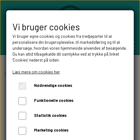
Vi bruger cookies
Vi bruger egne cookies og cookies fra tredjeparter til at
personalisere din brugeroplevelse, til markedsføring og til at
undersøge, hvordan vores hjemmeside anvendes af besøgende.
Du kan altid tilbagekalde dit samtykke ved at trykke på linket
'Cookies' nederst på siden.
PERSONLIGE GAVER
Læs mere om cookies her
Forside
Personlige gaver
Personlige bryllupsgaver
hjerte ur
Nødvendige cookies
BRYLLUPS GAVER
ALT TIL FESTEN
Funktionelle cookies
GAVER KOBBER-,SØLV- OG GULD BRYLLUP
BORDKORT
WILLOW TREE FIGURER
Statistik cookies
DÅBSGAVER/ NAVNGIVNING
SKILTE TIL FESTEN
Marketing cookies
WILLOW TREE BRYLLUPS FIGURER
FABLEWOOD