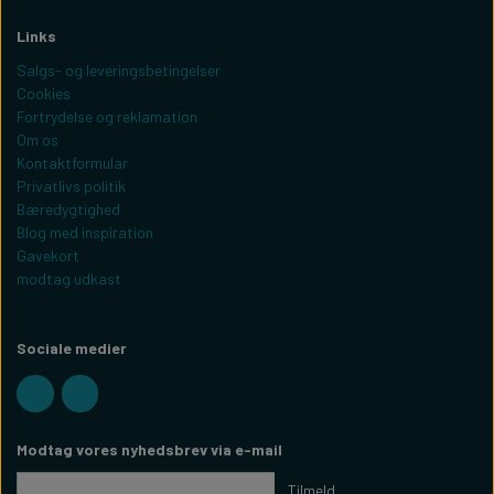
Links
Salgs- og leveringsbetingelser
Cookies
Fortrydelse og reklamation
Om os
Kontaktformular
Privatlivs politik
Bæredygtighed
Blog med inspiration
Gavekort
modtag udkast
Sociale medier
Modtag vores nyhedsbrev via e-mail
Tilmeld