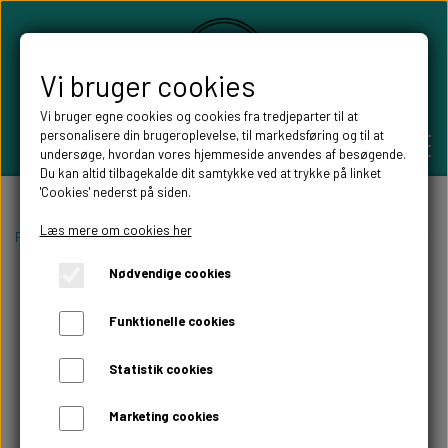
Vi bruger cookies
Vi bruger egne cookies og cookies fra tredjeparter til at
personalisere din brugeroplevelse, til markedsføring og til at
undersøge, hvordan vores hjemmeside anvendes af besøgende.
Du kan altid tilbagekalde dit samtykke ved at trykke på linket
'Cookies' nederst på siden.
PERSONLIGE GAVER
Læs mere om cookies her
Forside
Willow Tree figurer
Willow tree ophæng
Willow tree with lo
Nødvendige cookies
BRYLLUPS GAVER
ALT TIL FESTEN
Funktionelle cookies
GAVER KOBBER-,SØLV- OG GULD BRYLLUP
BORDKORT
WILLOW TREE FIGURER
Statistik cookies
DÅBSGAVER/ NAVNGIVNING
SKILTE TIL FESTEN
Marketing cookies
WILLOW TREE BRYLLUPS FIGURER
FABLEWOOD