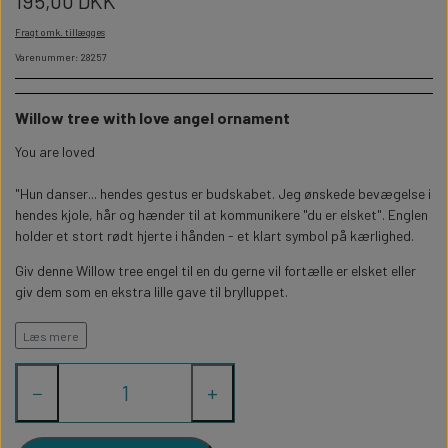
195,00 DKK
WILLOW TREE KRYBBESPIL
HALLOWEEN
Fragt omk. tillægges
PERSONLIGE LED LAMPER
BADEVÆRELSET
STUDENT
WILLOW TREE OPHÆNG
Varenummer: 28257
FLASKER MED LYS
TEKST OG BOGSTAVER
NYTÅRS FEST
Willow tree with love angel ornament
You are loved
PERSONLIGE COASTERS
SKILTE
"Hun danser... hendes gestus er budskabet. Jeg ønskede bevægelse i
FORKLÆDER MED TEKST
hendes kjole, hår og hænder til at kommunikere "du er elsket". Englen
WALLSTICKERS
holder et stort rødt hjerte i hånden - et klart symbol på kærlighed.
Giv denne Willow tree engel til en du gerne vil fortælle er elsket eller
GAVEÆSKER I TRÆ
STUEN
giv dem som en ekstra lille gave til brylluppet.
Denne engel ornament er 10cm
TERMOKRUS MED PRINT
Læs mere
−
+