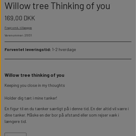
WILLOW TREE KRYBBESPIL
Willow tree Thinking of you
HALLOWEEN
PERSONLIGE LED LAMPER
BADEVÆRELSET
STUDENT
169,00 DKK
WILLOW TREE OPHÆNG
Fragt omk. tillægges
FLASKER MED LYS
TEKST OG BOGSTAVER
NYTÅRS FEST
Varenummer: 26131
PERSONLIGE COASTERS
SKILTE
Forventet leveringstid:
1-2 hverdage
FORKLÆDER MED TEKST
WALLSTICKERS
Willow tree thinking of you
GAVEÆSKER I TRÆ
STUEN
Keeping you close in my thoughts
Holder dig tæt i mine tanker!
TERMOKRUS MED PRINT
En figur til en du tænker særligt på i denne tid. En der altid vil være i
dine tanker. Måske en der bor på afstand eller som rejser væk i
længere tid.
Denne Willow tree engel er 13,5cm høj