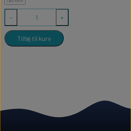
Læs mere
−
+
Tilføj til kurv