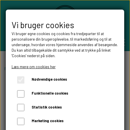
Vi bruger cookies
Vi bruger egne cookies og cookies fra tredjeparter til at
personalisere din brugeroplevelse, til markedsføring og til at
undersøge, hvordan vores hjemmeside anvendes af besøgende.
Du kan altid tilbagekalde dit samtykke ved at trykke på linket
'Cookies' nederst på siden.
PERSONLIGE GAVER
Læs mere om cookies her
Forside
Willow Tree figurer
Willow tree engle
Willow tree Thinking of
Nødvendige cookies
BRYLLUPS GAVER
ALT TIL FESTEN
Funktionelle cookies
GAVER KOBBER-,SØLV- OG GULD BRYLLUP
BORDKORT
WILLOW TREE FIGURER
Statistik cookies
DÅBSGAVER/ NAVNGIVNING
SKILTE TIL FESTEN
Marketing cookies
WILLOW TREE BRYLLUPS FIGURER
FABLEWOOD