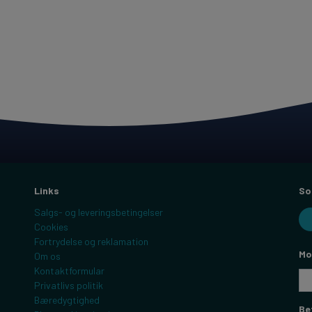
Links
So
Salgs- og leveringsbetingelser
Cookies
Fortrydelse og reklamation
Mo
Om os
Kontaktformular
Privatlivs politik
Bæredygtighed
Be