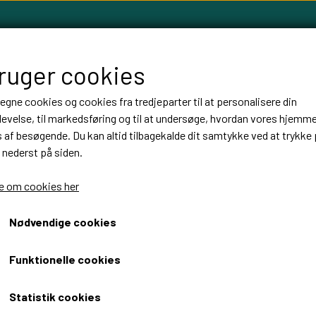
bruger cookies
 egne cookies og cookies fra tredjeparter til at personalisere din
evelse, til markedsføring og til at undersøge, hvordan vores hjemm
LLOW TREE FIGURER
FABLEWOOD
HØJTIDER
BALLON
af besøgende. Du kan altid tilbagekalde dit samtykke ved at trykke 
 nederst på siden.
 om cookies her
r
Willow tree Thank you
Willow tree Thank you
Nødvendige cookies
179,00 DKK
Funktionelle cookies
Fragt omk. tillægges
Varenummer: 27267
Statistik cookies