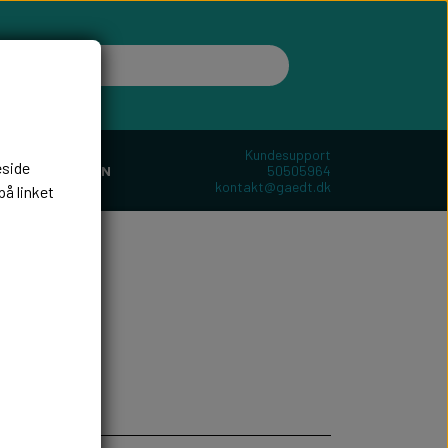
Kundesupport
eside
50505964
ER
BOLIGEN
kontakt@gaedt.dk
på linket