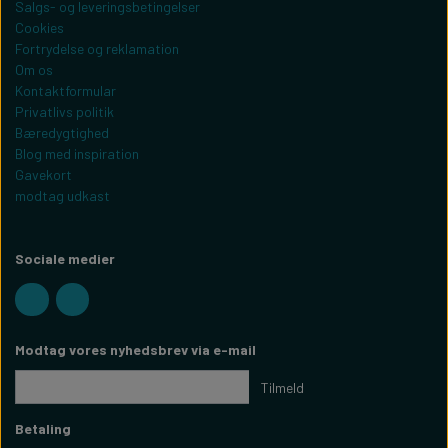
Salgs- og leveringsbetingelser
Cookies
Fortrydelse og reklamation
Om os
Kontaktformular
Privatlivs politik
Bæredygtighed
Blog med inspiration
Gavekort
modtag udkast
Sociale medier
Modtag vores nyhedsbrev via e-mail
Tilmeld
Betaling