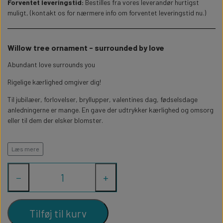
WILLOW TREE KRYBBESPIL
Forventet leveringstid:
Bestilles fra vores leverandør hurtigst
HALLOWEEN
muligt, (kontakt os for nærmere info om forventet leveringstid nu.)
PERSONLIGE LED LAMPER
BADEVÆRELSET
STUDENT
WILLOW TREE OPHÆNG
Willow tree ornament - surrounded by love
FLASKER MED LYS
TEKST OG BOGSTAVER
NYTÅRS FEST
Abundant love surrounds you
PERSONLIGE COASTERS
SKILTE
Rigelige kærlighed omgiver dig!
Til jubilæer, forlovelser, bryllupper, valentines dag, fødselsdage
FORKLÆDER MED TEKST
WALLSTICKERS
anledningerne er mange. En gave der udtrykker kærlighed og omsorg
eller til dem der elsker blomster.
GAVEÆSKER I TRÆ
STUEN
Figuren er 10,5 cm
Læs mere
TERMOKRUS MED PRINT
−
+
Tilføj til kurv