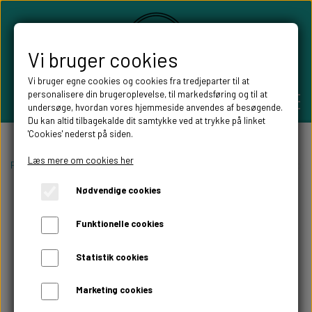
Vi bruger cookies
Vi bruger egne cookies og cookies fra tredjeparter til at
personalisere din brugeroplevelse, til markedsføring og til at
undersøge, hvordan vores hjemmeside anvendes af besøgende.
Du kan altid tilbagekalde dit samtykke ved at trykke på linket
'Cookies' nederst på siden.
PERSONLIGE GAVER
Læs mere om cookies her
Forside
Willow Tree figurer
Willow tree ophæng
Willow tree Surrou
Nødvendige cookies
BRYLLUPS GAVER
ALT TIL FESTEN
Funktionelle cookies
GAVER KOBBER-,SØLV- OG GULD BRYLLUP
BORDKORT
WILLOW TREE FIGURER
Statistik cookies
DÅBSGAVER/ NAVNGIVNING
SKILTE TIL FESTEN
Marketing cookies
WILLOW TREE BRYLLUPS FIGURER
FABLEWOOD