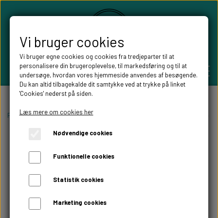
Vi bruger cookies
Vi bruger egne cookies og cookies fra tredjeparter til at
personalisere din brugeroplevelse, til markedsføring og til at
undersøge, hvordan vores hjemmeside anvendes af besøgende.
Du kan altid tilbagekalde dit samtykke ved at trykke på linket
'Cookies' nederst på siden.
PERSONLIGE GAVER
Læs mere om cookies her
Forside
Willow Tree figurer
Willow tree Krybbespil
Willow tree Shep
Nødvendige cookies
BRYLLUPS GAVER
ALT TIL FESTEN
Funktionelle cookies
GAVER KOBBER-,SØLV- OG GULD BRYLLUP
BORDKORT
WILLOW TREE FIGURER
Statistik cookies
DÅBSGAVER/ NAVNGIVNING
SKILTE TIL FESTEN
Marketing cookies
WILLOW TREE BRYLLUPS FIGURER
FABLEWOOD