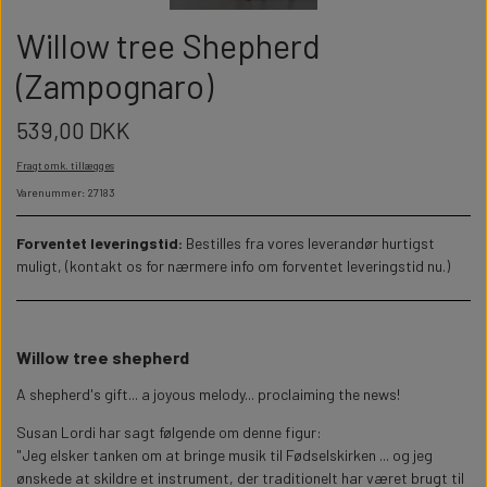
WILLOW TREE KRYBBESPIL
HALLOWEEN
Willow tree Shepherd
PERSONLIGE LED LAMPER
BADEVÆRELSET
STUDENT
WILLOW TREE OPHÆNG
(Zampognaro)
FLASKER MED LYS
TEKST OG BOGSTAVER
NYTÅRS FEST
539,00 DKK
Fragt omk. tillægges
PERSONLIGE COASTERS
SKILTE
Varenummer: 27183
FORKLÆDER MED TEKST
WALLSTICKERS
Forventet leveringstid:
Bestilles fra vores leverandør hurtigst
muligt, (kontakt os for nærmere info om forventet leveringstid nu.)
GAVEÆSKER I TRÆ
STUEN
Willow tree shepherd
TERMOKRUS MED PRINT
A shepherd's gift... a joyous melody... proclaiming the news!
Susan Lordi har sagt følgende om denne figur:
"Jeg elsker tanken om at bringe musik til Fødselskirken ... og jeg
ønskede at skildre et instrument, der traditionelt har været brugt til