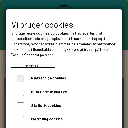
Vi bruger cookies
Vi bruger egne cookies og cookies fra tredjeparter til at
personalisere din brugeroplevelse, til markedsføring og til at
undersøge, hvordan vores hjemmeside anvendes af besøgende.
Du kan altid tilbagekalde dit samtykke ved at trykke på linket
'Cookies' nederst på siden.
PERSONLIGE GAVER
Læs mere om cookies her
Forside
Boligen
Ure i træ
Pensionist ur med ugedage
Nødvendige cookies
BRYLLUPS GAVER
ALT TIL FESTEN
Funktionelle cookies
GAVER KOBBER-,SØLV- OG GULD BRYLLUP
BORDKORT
WILLOW TREE FIGURER
Statistik cookies
DÅBSGAVER/ NAVNGIVNING
SKILTE TIL FESTEN
Marketing cookies
WILLOW TREE BRYLLUPS FIGURER
FABLEWOOD