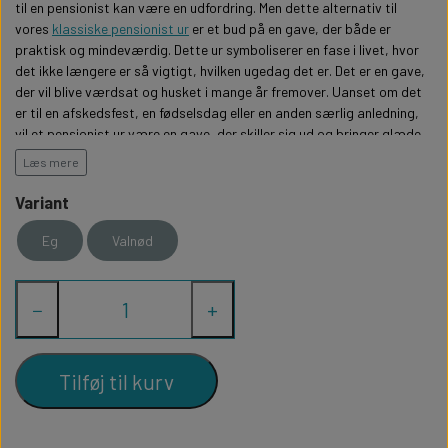
WILLOW TREE KRYBBESPIL
til en pensionist kan være en udfordring. Men dette alternativ til
HALLOWEEN
vores
klassiske pensionist ur
er et bud på en gave, der både er
PERSONLIGE LED LAMPER
BADEVÆRELSET
STUDENT
praktisk og mindeværdig. Dette ur symboliserer en fase i livet, hvor
WILLOW TREE OPHÆNG
det ikke længere er så vigtigt, hvilken ugedag det er. Det er en gave,
der vil blive værdsat og husket i mange år fremover. Uanset om det
FLASKER MED LYS
TEKST OG BOGSTAVER
NYTÅRS FEST
er til en afskedsfest, en fødselsdag eller en anden særlig anledning,
vil et pensionist ur være en gave, der skiller sig ud og bringer glæde
til modtageren.
PERSONLIGE COASTERS
SKILTE
Læs mere
Et flot og sjovt ur til dig der er pensioneret eller en sjov gave til
Variant
ham/hende der går på pension.
FORKLÆDER MED TEKST
WALLSTICKERS
Eg
Valnød
Uret er 23cm i diameter og skåret i 6mm egetræsfiner eller
valnødsfiner. Alt efter hvad du vælger. Valnød er mørkt træ.
GAVEÆSKER I TRÆ
STUEN
Uret har naturligvis et rigtigt urværk så det går og kan vise hvad
−
+
klokken er. Urværket tikker en smule. Rundt i kanten på uret er
TERMOKRUS MED PRINT
graveret alle ugens dage. En sjov måde at holde styr på tiden.
Tilføj til kurv