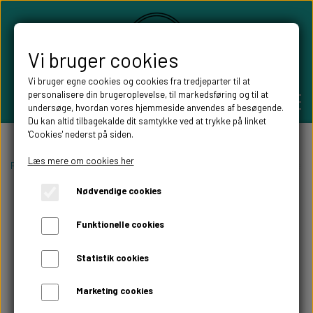
Vi bruger cookies
Vi bruger egne cookies og cookies fra tredjeparter til at
personalisere din brugeroplevelse, til markedsføring og til at
undersøge, hvordan vores hjemmeside anvendes af besøgende.
Du kan altid tilbagekalde dit samtykke ved at trykke på linket
'Cookies' nederst på siden.
PERSONLIGE GAVER
Læs mere om cookies her
Forside
Willow Tree figurer
Willow tree Familie figurer
Willow tree Ne
Nødvendige cookies
BRYLLUPS GAVER
ALT TIL FESTEN
Funktionelle cookies
GAVER KOBBER-,SØLV- OG GULD BRYLLUP
BORDKORT
WILLOW TREE FIGURER
Statistik cookies
DÅBSGAVER/ NAVNGIVNING
SKILTE TIL FESTEN
Marketing cookies
WILLOW TREE BRYLLUPS FIGURER
FABLEWOOD