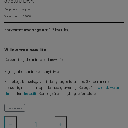
379,00 DKK
WILLOW TREE KRYBBESPIL
HALLOWEEN
Fragt omk. tillægges
PERSONLIGE LED LAMPER
BADEVÆRELSET
STUDENT
WILLOW TREE OPHÆNG
Varenummer: 26029
FLASKER MED LYS
TEKST OG BOGSTAVER
Forventet leveringstid:
1-2 hverdage
NYTÅRS FEST
PERSONLIGE COASTERS
SKILTE
Willow tree new life
Celebrating the miracle of new life
FORKLÆDER MED TEKST
WALLSTICKERS
Fejring af det mirakel et nyt liv er.
GAVEÆSKER I TRÆ
STUEN
En oplagt barselsgave til de nybagte forældre. Gør den mere
personlig med en træplade med gravering. Se også
new dad
,
we are
three
eller
the quilt
. Som også er til nybagte forældre.
TERMOKRUS MED PRINT
Figuren er 12,5cm høj
Læs mere
−
+