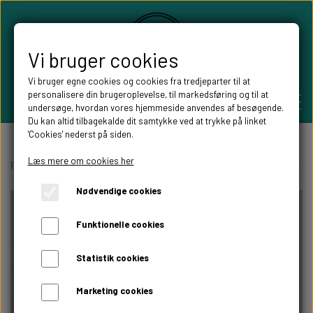
Vi bruger cookies
Vi bruger egne cookies og cookies fra tredjeparter til at
personalisere din brugeroplevelse, til markedsføring og til at
undersøge, hvordan vores hjemmeside anvendes af besøgende.
Du kan altid tilbagekalde dit samtykke ved at trykke på linket
'Cookies' nederst på siden.
PERSONLIGE GAVER
Læs mere om cookies her
Forside
Boligen
Børneværelset
Navneskilte til børneværelset
Rund
Nødvendige cookies
BRYLLUPS GAVER
ALT TIL FESTEN
Funktionelle cookies
GAVER KOBBER-,SØLV- OG GULD BRYLLUP
BORDKORT
WILLOW TREE FIGURER
Statistik cookies
DÅBSGAVER/ NAVNGIVNING
SKILTE TIL FESTEN
Marketing cookies
WILLOW TREE BRYLLUPS FIGURER
FABLEWOOD