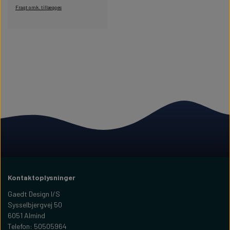
Fragt omk. tillægges
Kontaktoplysninger
Gaedt Design I/S
Sysselbjergvej 50
6051 Almind
Telefon: 50505964