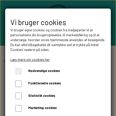
Vi bruger cookies
Vi bruger egne cookies og cookies fra tredjeparter til at
personalisere din brugeroplevelse, til markedsføring og til at
undersøge, hvordan vores hjemmeside anvendes af besøgende.
Du kan altid tilbagekalde dit samtykke ved at trykke på linket
'Cookies' nederst på siden.
PERSONLIGE GAVER
Læs mere om cookies her
Forside
Personlige gaver
navnepuslespil valnød
Nødvendige cookies
BRYLLUPS GAVER
ALT TIL FESTEN
Funktionelle cookies
GAVER KOBBER-,SØLV- OG GULD BRYLLUP
BORDKORT
WILLOW TREE FIGURER
Statistik cookies
DÅBSGAVER/ NAVNGIVNING
SKILTE TIL FESTEN
Marketing cookies
WILLOW TREE BRYLLUPS FIGURER
FABLEWOOD