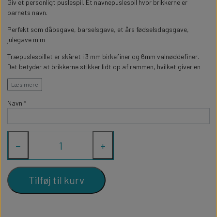
WILLOW TREE KRYBBESPIL
Giv et personligt puslespil. Et navnepuslespil hvor brikkerne er
HALLOWEEN
barnets navn.
PERSONLIGE LED LAMPER
BADEVÆRELSET
STUDENT
WILLOW TREE OPHÆNG
Perfekt som dåbsgave, barselsgave, et års fødselsdagsgave,
julegave m.m
FLASKER MED LYS
TEKST OG BOGSTAVER
NYTÅRS FEST
Træpuslespillet er skåret i 3 mm birkefiner og 6mm valnøddefiner.
Det betyder at brikkerne stikker lidt op af rammen, hvilket giver en
PERSONLIGE COASTERS
SKILTE
flot effekt.
Læs mere
Puslespillet måler ca 9cm i højden, længden afhænger af længden af
Navn *
barnets navn.
FORKLÆDER MED TEKST
WALLSTICKERS
GAVEÆSKER I TRÆ
STUEN
−
+
TERMOKRUS MED PRINT
Tilføj til kurv