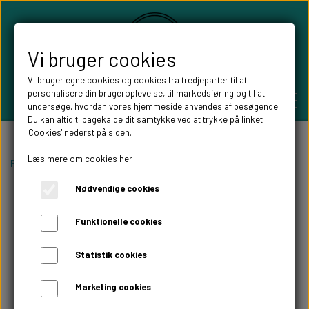
Vi bruger cookies
Vi bruger egne cookies og cookies fra tredjeparter til at
personalisere din brugeroplevelse, til markedsføring og til at
undersøge, hvordan vores hjemmeside anvendes af besøgende.
Du kan altid tilbagekalde dit samtykke ved at trykke på linket
'Cookies' nederst på siden.
PERSONLIGE GAVER
Læs mere om cookies her
Forside
Personlige gaver
Flasker med lys
MOM lysflaske
Nødvendige cookies
BRYLLUPS GAVER
ALT TIL FESTEN
Funktionelle cookies
GAVER KOBBER-,SØLV- OG GULD BRYLLUP
BORDKORT
WILLOW TREE FIGURER
Statistik cookies
DÅBSGAVER/ NAVNGIVNING
SKILTE TIL FESTEN
Marketing cookies
WILLOW TREE BRYLLUPS FIGURER
FABLEWOOD