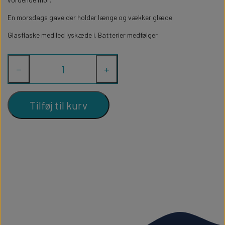
WILLOW TREE KRYBBESPIL
HALLOWEEN
En morsdags gave der holder længe og vækker glæde.
PERSONLIGE LED LAMPER
BADEVÆRELSET
STUDENT
WILLOW TREE OPHÆNG
Glasflaske med led lyskæde i. Batterier medfølger
FLASKER MED LYS
TEKST OG BOGSTAVER
NYTÅRS FEST
−
+
PERSONLIGE COASTERS
SKILTE
Tilføj til kurv
FORKLÆDER MED TEKST
WALLSTICKERS
GAVEÆSKER I TRÆ
STUEN
TERMOKRUS MED PRINT