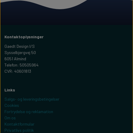
Kontaktoplysninger
Gaedt Design I/S
Sysselbjergvej 50
6051 Almind
Telefon: 50505964
CVR: 40601813
Links
Salgs- og leveringsbetingelser
Cookies
Fortrydelse og reklamation
Om os
Kontaktformular
Privatlivs politik