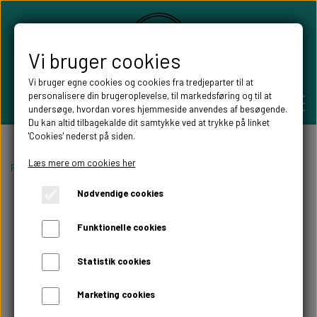
Vi bruger cookies
Vi bruger egne cookies og cookies fra tredjeparter til at
personalisere din brugeroplevelse, til markedsføring og til at
undersøge, hvordan vores hjemmeside anvendes af besøgende.
Du kan altid tilbagekalde dit samtykke ved at trykke på linket
'Cookies' nederst på siden.
PERSONLIGE GAVER
Læs mere om cookies her
Forside
Pynt til festen
Menukort til festen
Menukort egetræ
Nødvendige cookies
BRYLLUPS GAVER
ALT TIL FESTEN
Funktionelle cookies
GAVER KOBBER-,SØLV- OG GULD BRYLLUP
BORDKORT
WILLOW TREE FIGURER
Statistik cookies
DÅBSGAVER/ NAVNGIVNING
SKILTE TIL FESTEN
Marketing cookies
WILLOW TREE BRYLLUPS FIGURER
FABLEWOOD