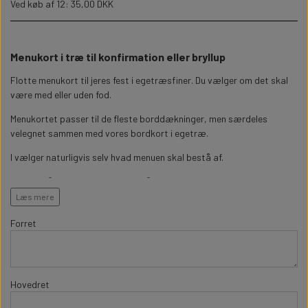
WILLOW TREE KRYBBESPIL
Ved køb af 12: 35,00 DKK
HALLOWEEN
PERSONLIGE LED LAMPER
BADEVÆRELSET
STUDENT
WILLOW TREE OPHÆNG
Menukort i træ til konfirmation eller bryllup
FLASKER MED LYS
TEKST OG BOGSTAVER
NYTÅRS FEST
Flotte menukort til jeres fest i egetræsfiner. Du vælger om det skal
være med eller uden fod.
PERSONLIGE COASTERS
SKILTE
Menukortet passer til de fleste borddækninger, men særdeles
velegnet sammen med vores bordkort i egetræ.
FORKLÆDER MED TEKST
WALLSTICKERS
I vælger naturligvis selv hvad menuen skal bestå af.
Kortet måler 10 x19,5cm og er skåret i 4mm egetræsfiner og med
GAVEÆSKER I TRÆ
STUEN
graveret tekst.
Læs mere
Hvis i stedet ønsker teksten printet, kan i vælge
dette
menukort i
Forret
TERMOKRUS MED PRINT
træ,
her har i mulighed for at vælge hvilken farve teksten skal have
Hvis i ønsker en anden størrelse så blot kontakt os.
Hovedret