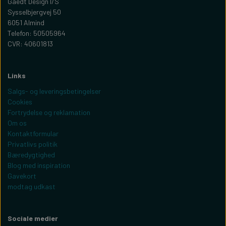
Gaedt Design I/S
Sysselbjergvej 50
6051 Almind
Telefon: 50505964
CVR: 40601813
Links
Salgs- og leveringsbetingelser
Cookies
Fortrydelse og reklamation
Om os
Kontaktformular
Privatlivs politik
Bæredygtighed
Blog med inspiration
Gavekort
modtag udkast
Sociale medier