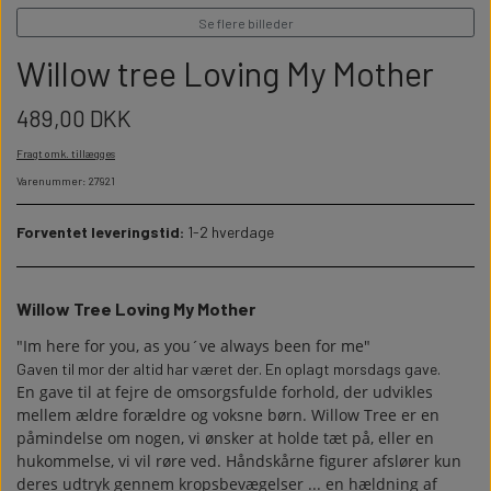
WILLOW TREE KRYBBESPIL
HALLOWEEN
Se flere billeder
PERSONLIGE LED LAMPER
BADEVÆRELSET
STUDENT
Willow tree Loving My Mother
WILLOW TREE OPHÆNG
FLASKER MED LYS
TEKST OG BOGSTAVER
489,00 DKK
NYTÅRS FEST
Fragt omk. tillægges
PERSONLIGE COASTERS
SKILTE
Varenummer: 27921
Forventet leveringstid:
1-2 hverdage
FORKLÆDER MED TEKST
WALLSTICKERS
GAVEÆSKER I TRÆ
STUEN
Willow Tree Loving My Mother
"Im here for you, as you´ve always been for me"
TERMOKRUS MED PRINT
Gaven til mor der altid har været der. En oplagt morsdags gave.
En gave til at fejre de omsorgsfulde forhold, der udvikles
mellem ældre forældre og voksne børn. Willow Tree er en
påmindelse om nogen, vi ønsker at holde tæt på, eller en
hukommelse, vi vil røre ved. Håndskårne figurer afslører kun
deres udtryk gennem kropsbevægelser ... en hældning af