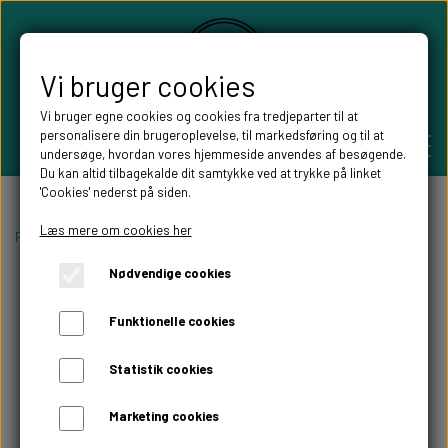
Vi bruger cookies
Vi bruger egne cookies og cookies fra tredjeparter til at
personalisere din brugeroplevelse, til markedsføring og til at
undersøge, hvordan vores hjemmeside anvendes af besøgende.
Du kan altid tilbagekalde dit samtykke ved at trykke på linket
'Cookies' nederst på siden.
PERSONLIGE GAVER
Læs mere om cookies her
Forside
Willow Tree figurer
Willow tree Familie figurer
Willow tree L
Nødvendige cookies
BRYLLUPS GAVER
ALT TIL FESTEN
Funktionelle cookies
GAVER KOBBER-,SØLV- OG GULD BRYLLUP
BORDKORT
WILLOW TREE FIGURER
Statistik cookies
DÅBSGAVER/ NAVNGIVNING
SKILTE TIL FESTEN
Marketing cookies
WILLOW TREE BRYLLUPS FIGURER
FABLEWOOD