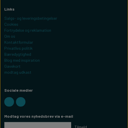
Links
Salgs- og leveringsbetingelser
Cookies
Fortrydelse og reklamation
Om os
Kontaktformular
Privatlivs politik
Bæredygtighed
Blog med inspiration
Gavekort
modtag udkast
Sociale medier
Modtag vores nyhedsbrev via e-mail
Tilmeld