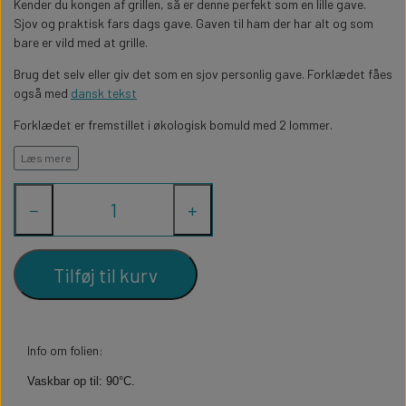
WILLOW TREE KRYBBESPIL
Kender du kongen af grillen, så er denne perfekt som en lille gave.
HALLOWEEN
Sjov og praktisk fars dags gave. Gaven til ham der har alt og som
PERSONLIGE LED LAMPER
BADEVÆRELSET
bare er vild med at grille.
STUDENT
WILLOW TREE OPHÆNG
Brug det selv eller giv det som en sjov personlig gave. Forklædet fåes
FLASKER MED LYS
TEKST OG BOGSTAVER
også med
dansk tekst
NYTÅRS FEST
Forklædet er fremstillet i økologisk bomuld med 2 lommer.
PERSONLIGE COASTERS
SKILTE
Forklædet måler 65x90cm og passer til en voksen str M-XL
Læs mere
FORKLÆDER MED TEKST
WALLSTICKERS
−
+
GAVEÆSKER I TRÆ
STUEN
Tilføj til kurv
TERMOKRUS MED PRINT
Info om folien:
Vaskbar op til: 90°C.