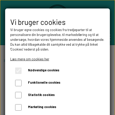
Vi bruger cookies
Vi bruger egne cookies og cookies fra tredjeparter til at
personalisere din brugeroplevelse, til markedsføring og til at
undersøge, hvordan vores hjemmeside anvendes af besøgende.
Du kan altid tilbagekalde dit samtykke ved at trykke på linket
'Cookies' nederst på siden.
PERSONLIGE GAVER
Læs mere om cookies her
Forside
Personlige gaver
Forklæder med tekst
Forklæde King of the
Nødvendige cookies
BRYLLUPS GAVER
ALT TIL FESTEN
Funktionelle cookies
GAVER KOBBER-,SØLV- OG GULD BRYLLUP
BORDKORT
WILLOW TREE FIGURER
Statistik cookies
DÅBSGAVER/ NAVNGIVNING
SKILTE TIL FESTEN
Marketing cookies
WILLOW TREE BRYLLUPS FIGURER
FABLEWOOD