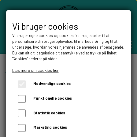
Vi bruger cookies
Vi bruger egne cookies og cookies fra tredjeparter til at
personalisere din brugeroplevelse, til markedsføring og til at
undersøge, hvordan vores hjemmeside anvendes af besøgende.
Du kan altid tilbagekalde dit samtykke ved at trykke på linket
'Cookies' nederst på siden.
PERSONLIGE GAVER
Læs mere om cookies her
Forside
Højtider
Julepynt
Julepynt i træ
Hjerte verdens sødeste
Nødvendige cookies
BRYLLUPS GAVER
ALT TIL FESTEN
Funktionelle cookies
GAVER KOBBER-,SØLV- OG GULD BRYLLUP
BORDKORT
WILLOW TREE FIGURER
Statistik cookies
DÅBSGAVER/ NAVNGIVNING
SKILTE TIL FESTEN
Marketing cookies
WILLOW TREE BRYLLUPS FIGURER
FABLEWOOD