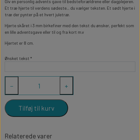
WILLOW TREE KRYBBESPIL
Giv en personlig advents gave til bedsteforældrene eller dagplejeren.
HALLOWEEN
Et træ hjerte til verdens sødeste... du vælger teksten. Et sødt hjerte i
PERSONLIGE LED LAMPER
BADEVÆRELSET
træ der pynter på et hvert juletræ.
STUDENT
WILLOW TREE OPHÆNG
Hjerte skåret i 3 mm birkefiner med den tekst du ønsker, perfekt som
FLASKER MED LYS
TEKST OG BOGSTAVER
en lille adventsgave eller til og fra kort m.v
NYTÅRS FEST
Hjertet er 8 cm.
PERSONLIGE COASTERS
SKILTE
Ønsket tekst *
FORKLÆDER MED TEKST
WALLSTICKERS
−
+
GAVEÆSKER I TRÆ
STUEN
TERMOKRUS MED PRINT
Tilføj til kurv
Relaterede varer