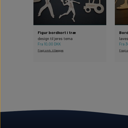
Figur bordkort i træ
Bord
design til jeres tema
laves
Fra 10,00 DKK
Fra 
Fragt omk. tillægges
Fragt 