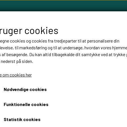
bruger cookies
 egne cookies og cookies fra tredjeparter til at personalisere din
evelse, til markedsføring og til at undersøge, hvordan vores hjemm
LLOW TREE FIGURER
FABLEWOOD
HØJTIDER
BALLON
af besøgende. Du kan altid tilbagekalde dit samtykke ved at trykke 
 nederst på siden.
 om cookies her
rdpynt
håndbold bordpynt
Nødvendige cookies
Fra 49,00 DKK
Funktionelle cookies
Fragt omk. tillægges
Statistik cookies
Håndbold bordpynt i træ