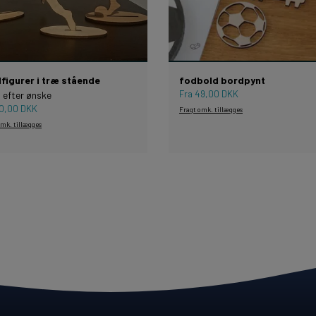
figurer i træ stående
fodbold bordpynt
Fra 49,00 DKK
 efter ønske
30,00 DKK
Fragt omk. tillægges
omk. tillægges