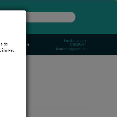
Kundesupport
eside
50505964
ER
BOLIGEN
kontakt@gaedt.dk
på linket