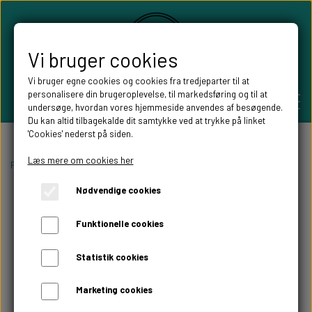
Vi bruger cookies
Vi bruger egne cookies og cookies fra tredjeparter til at
personalisere din brugeroplevelse, til markedsføring og til at
undersøge, hvordan vores hjemmeside anvendes af besøgende.
Du kan altid tilbagekalde dit samtykke ved at trykke på linket
'Cookies' nederst på siden.
PERSONLIGE GAVER
Læs mere om cookies her
Forside
Fablewood
Fablewood Gorilla
Nødvendige cookies
BRYLLUPS GAVER
ALT TIL FESTEN
Funktionelle cookies
GAVER KOBBER-,SØLV- OG GULD BRYLLUP
BORDKORT
WILLOW TREE FIGURER
Statistik cookies
DÅBSGAVER/ NAVNGIVNING
SKILTE TIL FESTEN
Marketing cookies
WILLOW TREE BRYLLUPS FIGURER
FABLEWOOD