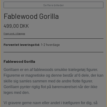
WILLOW TREE KRYBBESPIL
HALLOWEEN
Se flere billeder
PERSONLIGE LED LAMPER
BADEVÆRELSET
STUDENT
Fablewood Gorilla
WILLOW TREE OPHÆNG
FLASKER MED LYS
TEKST OG BOGSTAVER
499,00 DKK
NYTÅRS FEST
Fragt omk. tillægges
PERSONLIGE COASTERS
SKILTE
Forventet leveringstid:
1-2 hverdage
FORKLÆDER MED TEKST
WALLSTICKERS
Fablewood Gorilla
GAVEÆSKER I TRÆ
STUEN
Gorillaen er en af fablewoods smukke trælegetøj figurer.
Figurerne er magnetiske og denne består af 6 dele, der kan
TERMOKRUS MED PRINT
skille sig samles sammen med de andre flotte figurer.
Gorillaen pynter rigtig flot på børenværelset når der ikke
leges med den.
Vi gravere gerne navn eller andet i træfiguren for dig, så