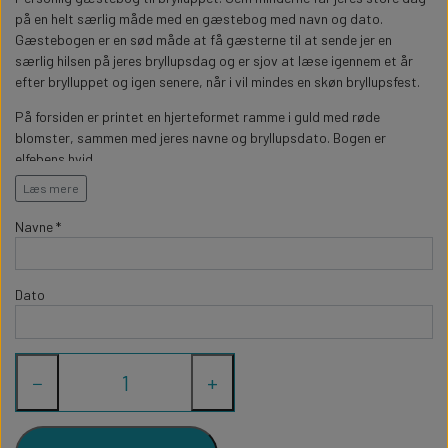
WILLOW TREE KRYBBESPIL
på en helt særlig måde med en gæstebog med navn og dato.
HALLOWEEN
PERSONLIGE LED LAMPER
BADEVÆRELSET
Gæstebogen er en sød måde at få gæsterne til at sende jer en
STUDENT
WILLOW TREE OPHÆNG
særlig hilsen på jeres bryllupsdag og er sjov at læse igennem et år
efter brylluppet og igen senere, når i vil mindes en skøn bryllupsfest.
FLASKER MED LYS
TEKST OG BOGSTAVER
NYTÅRS FEST
På forsiden er printet en hjerteformet ramme i guld med røde
blomster, sammen med jeres navne og bryllupsdato. Bogen er
PERSONLIGE COASTERS
SKILTE
elfebens hvid.
Læs mere
Gæstebogen er produceret EU og printet i Danmark. Den printes med
jeres navn og dato.
FORKLÆDER MED TEKST
WALLSTICKERS
Navne *
Se også vores
andre gæstebøger med navn til bryllup her
GAVEÆSKER I TRÆ
STUEN
Gæstebogen måler 21x21cm og indeholder 88 blanke sider (44 ark),
Dato
så der er god plads til at alle gæsterne kan skrive en hilsen. Skriv evt
gaveliste m.m bag i bogen.
TERMOKRUS MED PRINT
−
+