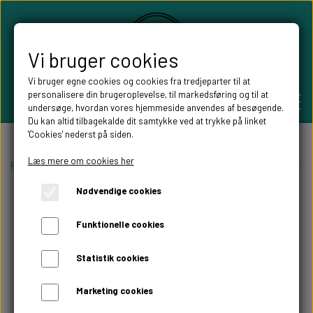
Vi bruger cookies
Vi bruger egne cookies og cookies fra tredjeparter til at
personalisere din brugeroplevelse, til markedsføring og til at
undersøge, hvordan vores hjemmeside anvendes af besøgende.
Du kan altid tilbagekalde dit samtykke ved at trykke på linket
'Cookies' nederst på siden.
PERSONLIGE GAVER
Læs mere om cookies her
Forside
Pynt til festen
Gæstebøger
Gæstebog bryllup
Gæstebog b
Nødvendige cookies
BRYLLUPS GAVER
ALT TIL FESTEN
Funktionelle cookies
GAVER KOBBER-,SØLV- OG GULD BRYLLUP
BORDKORT
WILLOW TREE FIGURER
Statistik cookies
DÅBSGAVER/ NAVNGIVNING
SKILTE TIL FESTEN
Marketing cookies
WILLOW TREE BRYLLUPS FIGURER
FABLEWOOD