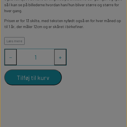
WILLOW TREE KRYBBESPIL
så I kan se på billederne hvordan han/hun bliver større og større for
HALLOWEEN
hver gang.
PERSONLIGE LED LAMPER
BADEVÆRELSET
STUDENT
WILLOW TREE OPHÆNG
Prisen er for 13 skilte, med teksten nyfødt også en for hver måned op
til 1 år, der måler 12cm og er skåret i birkefiner.
FLASKER MED LYS
TEKST OG BOGSTAVER
NYTÅRS FEST
Vi kan også skrive en anden tekst på bare kontakt os med dit ønske.
Læs mere
PERSONLIGE COASTERS
SKILTE
−
+
FORKLÆDER MED TEKST
WALLSTICKERS
Tilføj til kurv
GAVEÆSKER I TRÆ
STUEN
TERMOKRUS MED PRINT