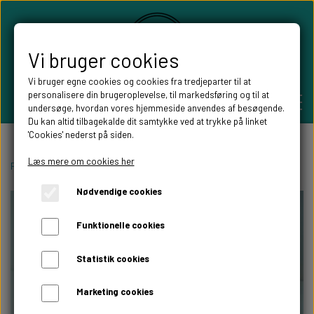
Vi bruger cookies
Vi bruger egne cookies og cookies fra tredjeparter til at
personalisere din brugeroplevelse, til markedsføring og til at
undersøge, hvordan vores hjemmeside anvendes af besøgende.
Du kan altid tilbagekalde dit samtykke ved at trykke på linket
'Cookies' nederst på siden.
PERSONLIGE GAVER
Læs mere om cookies her
Forside
Boligen
Børneværelset
milepælsskilte
Nødvendige cookies
BRYLLUPS GAVER
ALT TIL FESTEN
Funktionelle cookies
GAVER KOBBER-,SØLV- OG GULD BRYLLUP
BORDKORT
WILLOW TREE FIGURER
Statistik cookies
DÅBSGAVER/ NAVNGIVNING
SKILTE TIL FESTEN
Marketing cookies
WILLOW TREE BRYLLUPS FIGURER
FABLEWOOD