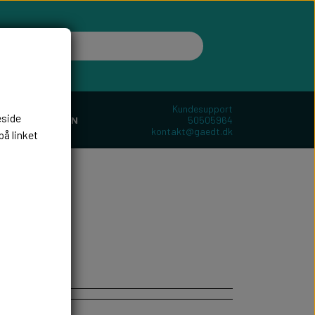
Kundesupport
eside
50505964
ER
BOLIGEN
kontakt@gaedt.dk
på linket