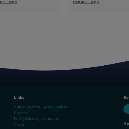
omk. tillægges
Fragt omk. tillægges
Links
So
Salgs- og leveringsbetingelser
Cookies
Fortrydelse og reklamation
Mo
Om os