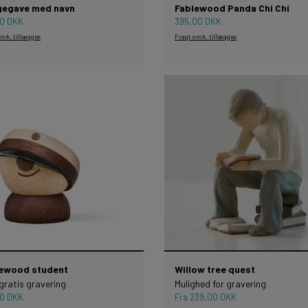
gegave med navn
Fablewood Panda Chi Chi
00 DKK
395,00 DKK
omk. tillægges
Fragt omk. tillægges
ewood student
Willow tree quest
gratis gravering
Mulighed for gravering
00 DKK
Fra 239,00 DKK