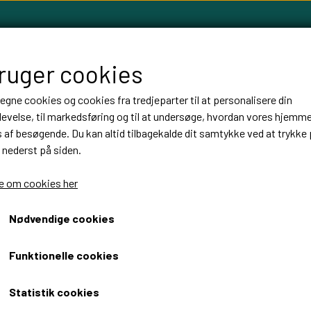
bruger cookies
 egne cookies og cookies fra tredjeparter til at personalisere din
evelse, til markedsføring og til at undersøge, hvordan vores hjemm
LLOW TREE FIGURER
FABLEWOOD
HØJTIDER
BALLON
af besøgende. Du kan altid tilbagekalde dit samtykke ved at trykke 
 nederst på siden.
 om cookies her
Fablewood studenterhue
Nødvendige cookies
99,00 DKK
Funktionelle cookies
Fragt omk. tillægges
Statistik cookies