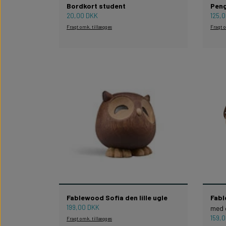
Bordkort student
Pen
20,00 DKK
125,
Fragt omk. tillægges
Fragt 
Fablewood Sofia den lille ugle
Fabl
199,00 DKK
med 
159,
Fragt omk. tillægges