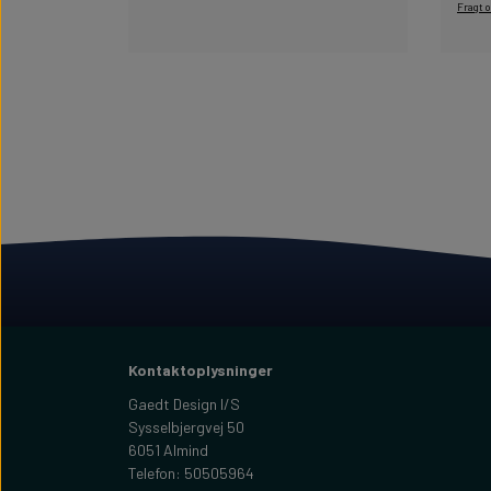
Fragt 
Kontaktoplysninger
Gaedt Design I/S
Sysselbjergvej 50
6051 Almind
Telefon: 50505964