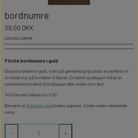
WILLOW TREE KRYBBESPIL
HALLOWEEN
PERSONLIGE LED LAMPER
bordnumre
BADEVÆRELSET
STUDENT
WILLOW TREE OPHÆNG
39,00 DKK
FLASKER MED LYS
TEKST OG BOGSTAVER
NYTÅRS FEST
Fragt omk. tillægges
PERSONLIGE COASTERS
SKILTE
Flotte bordnumre i guld
FORKLÆDER MED TEKST
WALLSTICKERS
Disse bordnumre i guld, trykt på gennemsigtigt plast er perfekte til
at holde styr på bordene til festen. En enkel og elegant måde at
nummerere bordene til brylluppet eller anden stor fest.
GAVEÆSKER I TRÆ
STUEN
7x12cm med tallene fra 1-20
TERMOKRUS MED PRINT
Bemærk at
holderne i guld
købes seperat, findes under relaterede
varer.
−
+