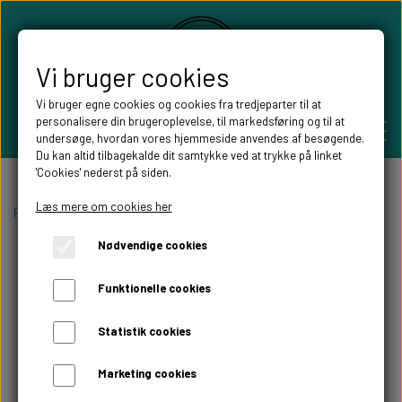
Vi bruger cookies
Vi bruger egne cookies og cookies fra tredjeparter til at
personalisere din brugeroplevelse, til markedsføring og til at
undersøge, hvordan vores hjemmeside anvendes af besøgende.
Du kan altid tilbagekalde dit samtykke ved at trykke på linket
'Cookies' nederst på siden.
PERSONLIGE GAVER
Læs mere om cookies her
Forside
Pynt til festen
bordnumre
Nødvendige cookies
BRYLLUPS GAVER
ALT TIL FESTEN
Funktionelle cookies
GAVER KOBBER-,SØLV- OG GULD BRYLLUP
BORDKORT
WILLOW TREE FIGURER
Statistik cookies
DÅBSGAVER/ NAVNGIVNING
SKILTE TIL FESTEN
Marketing cookies
WILLOW TREE BRYLLUPS FIGURER
FABLEWOOD