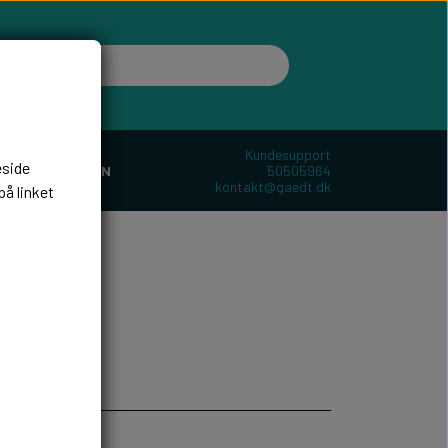
Kundesupport
eside
50505964
ER
BOLIGEN
kontakt@gaedt.dk
på linket