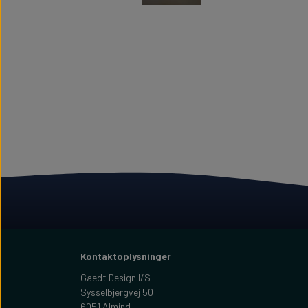
Kontaktoplysninger
Gaedt Design I/S
Sysselbjergvej 50
6051 Almind