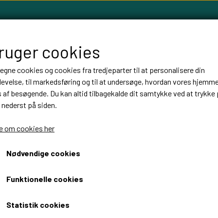
bruger cookies
 egne cookies og cookies fra tredjeparter til at personalisere din
evelse, til markedsføring og til at undersøge, hvordan vores hjemm
LLOW TREE FIGURER
FABLEWOOD
HØJTIDER
BALLON
af besøgende. Du kan altid tilbagekalde dit samtykke ved at trykke 
 nederst på siden.
 om cookies her
Bogstaver eg eller valnød
Nødvendige cookies
Fra 18,00 DKK
Funktionelle cookies
Fragt omk. tillægges
Statistik cookies