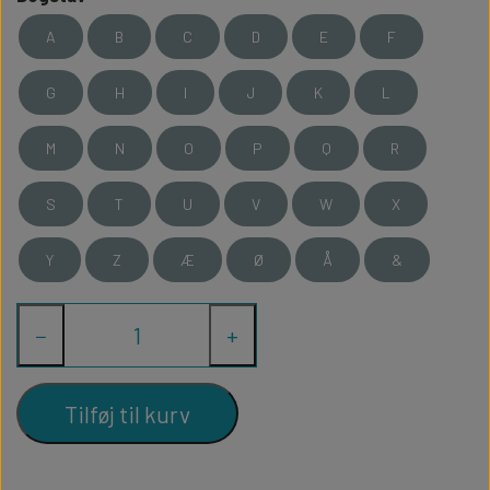
ballonkassen og sætte bogstavet på, samt skaffe evt balloner. Se
evt vores
ballonkasser med balloner
A
B
C
D
E
F
Kassen måler 30x30cm og der er plads til ca 15 små balloner.
G
H
I
J
K
L
Vi kan anbefale at købe en
ballonpumpe
også, da der er en del
balloner at puste op.
M
N
O
P
Q
R
S
T
U
V
W
X
Y
Z
Æ
Ø
Å
&
−
+
Tilføj til kurv