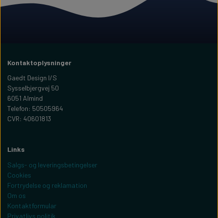
Kontaktoplysninger
Gaedt Design I/S
Sysselbjergvej 50
6051 Almind
Telefon: 50505964
CVR: 40601813
Links
Salgs- og leveringsbetingelser
Cookies
Fortrydelse og reklamation
Om os
Kontaktformular
Privatlivs politik