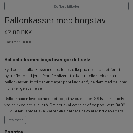
WILLOW TREE KRYBBESPIL
HALLOWEEN
Se flere billeder
PERSONLIGE LED LAMPER
BADEVÆRELSET
STUDENT
Ballonkasser med bogstav
WILLOW TREE OPHÆNG
FLASKER MED LYS
TEKST OG BOGSTAVER
42,00 DKK
NYTÅRS FEST
Fragt omk. tillægges
PERSONLIGE COASTERS
SKILTE
Ballonboks med bogstaver gør det selv
FORKLÆDER MED TEKST
WALLSTICKERS
Fyld denne ballonkasse med balloner, silkepapir eller andet for at
pynte flot op til jeres fest. De bliver ofte kaldt ballonbokse eller
GAVEÆSKER I TRÆ
STUEN
ballonkasser, fordi det er meget populært at fylde dem med balloner
i forskellige størrelser.
Ballonkassen leveres med det bogstav du ønsker. Så kan i helt selv
TERMOKRUS MED PRINT
vælge hvad der skal stå. Om det skal være et af de populære BABY,
LOVE eller i stedet skal være f.eks barnets navn eller brudeparrets
initialer og et hjerte.
Læs mere
Bogstavboksene kommer flade og uden balloner. I skal selv samle
Bogstav