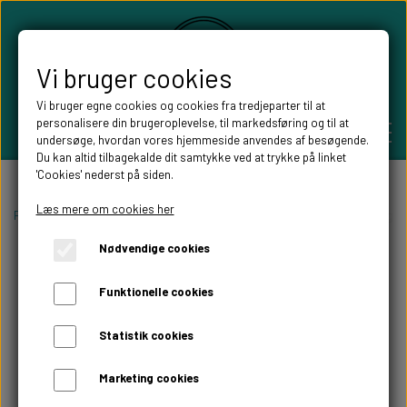
Vi bruger cookies
Vi bruger egne cookies og cookies fra tredjeparter til at
personalisere din brugeroplevelse, til markedsføring og til at
undersøge, hvordan vores hjemmeside anvendes af besøgende.
Du kan altid tilbagekalde dit samtykke ved at trykke på linket
'Cookies' nederst på siden.
PERSONLIGE GAVER
Læs mere om cookies her
Forside
Balloner og tilbehør
DIY ballonpynt
Ballonkasser med bogst
Nødvendige cookies
BRYLLUPS GAVER
ALT TIL FESTEN
Funktionelle cookies
GAVER KOBBER-,SØLV- OG GULD BRYLLUP
BORDKORT
WILLOW TREE FIGURER
Statistik cookies
DÅBSGAVER/ NAVNGIVNING
SKILTE TIL FESTEN
Marketing cookies
WILLOW TREE BRYLLUPS FIGURER
FABLEWOOD