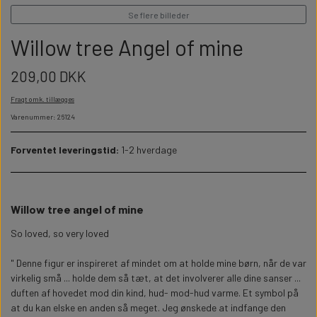
WILLOW TREE KRYBBESPIL
HALLOWEEN
Se flere billeder
PERSONLIGE LED LAMPER
BADEVÆRELSET
STUDENT
Willow tree Angel of mine
WILLOW TREE OPHÆNG
FLASKER MED LYS
TEKST OG BOGSTAVER
209,00 DKK
NYTÅRS FEST
Fragt omk. tillægges
PERSONLIGE COASTERS
SKILTE
Varenummer: 26124
Forventet leveringstid:
1-2 hverdage
FORKLÆDER MED TEKST
WALLSTICKERS
GAVEÆSKER I TRÆ
STUEN
Willow tree angel of mine
So loved, so very loved
TERMOKRUS MED PRINT
" Denne figur er inspireret af mindet om at holde mine børn, når de var
virkelig små ... holde dem så tæt, at det involverer alle dine sanser ...
duften af hovedet mod din kind, hud- mod-hud varme. Et symbol på
at du kan elske en anden så meget. Jeg ønskede at indfange den