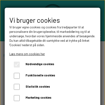
Vi bruger cookies
Vi bruger egne cookies og cookies fra tredjeparter til at
personalisere din brugeroplevelse, til markedsføring og til at
undersøge, hvordan vores hjemmeside anvendes af besøgende.
Du kan altid tilbagekalde dit samtykke ved at trykke på linket
'Cookies' nederst på siden.
PERSONLIGE GAVER
Læs mere om cookies her
Forside
Willow Tree figurer
Willow tree Familie figurer
Willow tree A
Nødvendige cookies
BRYLLUPS GAVER
ALT TIL FESTEN
Funktionelle cookies
GAVER KOBBER-,SØLV- OG GULD BRYLLUP
BORDKORT
WILLOW TREE FIGURER
Statistik cookies
DÅBSGAVER/ NAVNGIVNING
SKILTE TIL FESTEN
Marketing cookies
WILLOW TREE BRYLLUPS FIGURER
FABLEWOOD