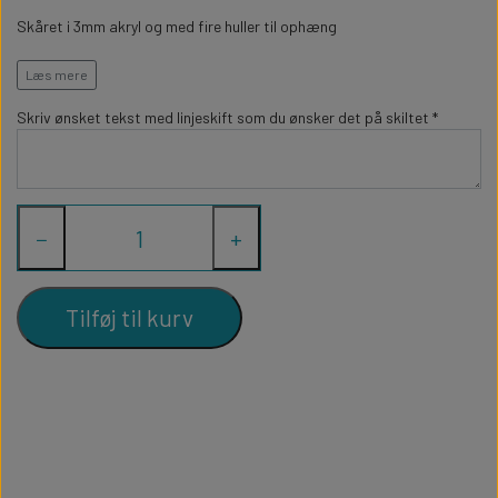
WILLOW TREE KRYBBESPIL
HALLOWEEN
Skåret i 3mm akryl og med fire huller til ophæng
PERSONLIGE LED LAMPER
BADEVÆRELSET
STUDENT
WILLOW TREE OPHÆNG
Akryl er vejrbestandigt og holder nemt til at hænge ude.
Læs mere
FLASKER MED LYS
TEKST OG BOGSTAVER
Skriv ønsket tekst med linjeskift som du ønsker det på skiltet *
NYTÅRS FEST
PERSONLIGE COASTERS
SKILTE
−
+
FORKLÆDER MED TEKST
WALLSTICKERS
GAVEÆSKER I TRÆ
STUEN
Tilføj til kurv
TERMOKRUS MED PRINT