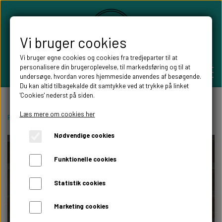
Vi bruger cookies
Vi bruger egne cookies og cookies fra tredjeparter til at
personalisere din brugeroplevelse, til markedsføring og til at
undersøge, hvordan vores hjemmeside anvendes af besøgende.
Du kan altid tilbagekalde dit samtykke ved at trykke på linket
'Cookies' nederst på siden.
PERSONLIGE GAVER
Læs mere om cookies her
Forside
Boligen
Skilte og husnumre
Akrylskilt logo
Nødvendige cookies
BRYLLUPS GAVER
ALT TIL FESTEN
Funktionelle cookies
GAVER KOBBER-,SØLV- OG GULD BRYLLUP
BORDKORT
WILLOW TREE FIGURER
Statistik cookies
DÅBSGAVER/ NAVNGIVNING
SKILTE TIL FESTEN
Marketing cookies
WILLOW TREE BRYLLUPS FIGURER
FABLEWOOD