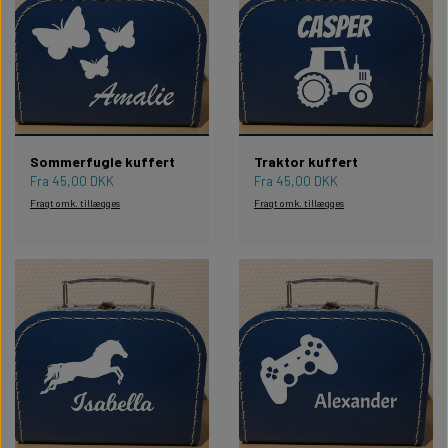
WILLOW TREE KRYBBESPIL
HALLOWEEN
PERSONLIGE LED LAMPER
BADEVÆRELSET
STUDENT
WILLOW TREE OPHÆNG
FLASKER MED LYS
TEKST OG BOGSTAVER
NYTÅRS FEST
PERSONLIGE COASTERS
SKILTE
Sommerfugle kuffert
Traktor kuffert
Fra 45,00 DKK
Fra 45,00 DKK
Fragt omk. tillægges
Fragt omk. tillægges
FORKLÆDER MED TEKST
WALLSTICKERS
GAVEÆSKER I TRÆ
STUEN
TERMOKRUS MED PRINT