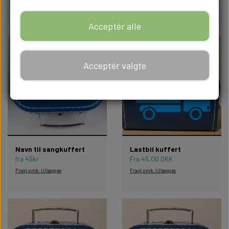
KONFIRMATIONSGAVER
BORDNUMRE
UDTRYKSFYLDTE WILLOW TREE FIGURER
FABLEWOOD MAGNETISKE TRÆDYR
Acceptér alle
HØJTIDER
GAVE TIL DAGPLEJEREN
MENUKORT TIL FESTEN
WILLOW TREE FAMILIE FIGURER
FABLEWOOD PICK ME UP
JUL
Acceptér valgte
BALLONER
GAVER TIL STUDENTEN
BRYLLUP/KOBBERBRYLLUP/SØLVBRYLLUP
WILLOW TREE BLOMSTERPIGER
FABLEWOOD FIGURER
PÅSKE
BALLONER OG TILBEHØR
MORS DAGS GAVER
BOLIGEN
KONFIRMATION
WILLOW TREE FIGURER MED GRAVERING
FABLEWOOD GARDERE
VALENTINES DAG
HELIUM OG ANDET TILBEHØR
FARS DAGS GAVER
URE
BARNEDÅB/ BABYSHOWER
WILLOW TREE ENGLE
FABLEWOOD HC ANDERSEN
MORS DAGS GAVER
Navn til sangkuffert
Lastbil kuffert
DIY BALLONPYNT
WILLOW TREE FIGURER
BØRNEVÆRELSET
fra 45kr
Fra 45,00 DKK
GÆSTEBØGER
WILLOW TREE KÆLEDYR
Fragt omk. tillægges
Fragt omk. tillægges
FARS DAGS GAVER
FABLEWOOD
TEENAGE VÆRELSET
HJERTER TIL ÆRESPORT
WILLOW TREE JULEPYNT
NYTÅR
FOTO GAVER
KØKKENET
BORDPYNT I TRÆ