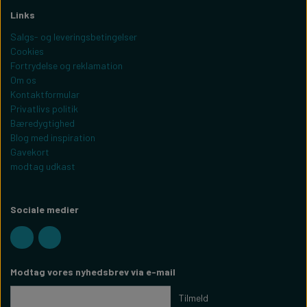
Links
Salgs- og leveringsbetingelser
Cookies
Fortrydelse og reklamation
Om os
Kontaktformular
Privatlivs politik
Bæredygtighed
Blog med inspiration
Gavekort
modtag udkast
Sociale medier
Modtag vores nyhedsbrev via e-mail
Tilmeld