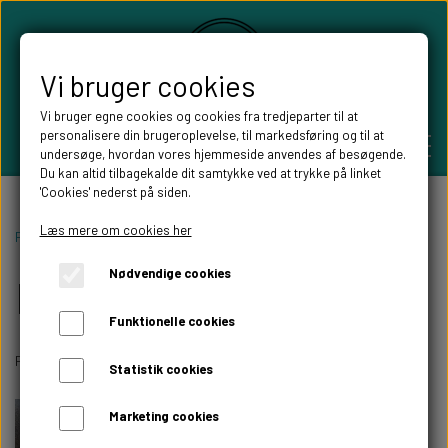
Vi bruger cookies
Vi bruger egne cookies og cookies fra tredjeparter til at
personalisere din brugeroplevelse, til markedsføring og til at
undersøge, hvordan vores hjemmeside anvendes af besøgende.
Du kan altid tilbagekalde dit samtykke ved at trykke på linket
'Cookies' nederst på siden.
PERSONLIGE GAVER
Læs mere om cookies her
Forside
Boligen
Køkkenet
Nødvendige cookies
Køkkenet
BRYLLUPS GAVER
ALT TIL FESTEN
Funktionelle cookies
GAVER KOBBER-,SØLV- OG GULD BRYLLUP
BORDKORT
Flotte Wallstickers og træskilte til køkkenet.
WILLOW TREE FIGURER
Statistik cookies
DÅBSGAVER/ NAVNGIVNING
SKILTE TIL FESTEN
Marketing cookies
WILLOW TREE BRYLLUPS FIGURER
FABLEWOOD