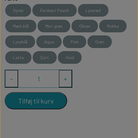
Syren
Fersken/ Peach
Lyserød
Mørk blå
Mint grøn
Oliven
Mokka
Lyseblå
Aqua
Pink
Grøn
Latte
Sort
Hvid
−
+
Tilføj til kurv