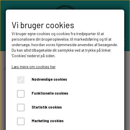
Vi bruger cookies
Vi bruger egne cookies og cookies fra tredjeparter til at
personalisere din brugeroplevelse, til markedsføring og til at
undersøge, hvordan vores hjemmeside anvendes af besøgende.
Du kan altid tilbagekalde dit samtykke ved at trykke på linket
'Cookies' nederst på siden.
PERSONLIGE GAVER
Læs mere om cookies her
Forside
Konfirmand balloner
Nødvendige cookies
BRYLLUPS GAVER
ALT TIL FESTEN
Funktionelle cookies
GAVER KOBBER-,SØLV- OG GULD BRYLLUP
BORDKORT
WILLOW TREE FIGURER
Statistik cookies
DÅBSGAVER/ NAVNGIVNING
SKILTE TIL FESTEN
Marketing cookies
WILLOW TREE BRYLLUPS FIGURER
FABLEWOOD