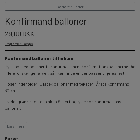
WILLOW TREE KRYBBESPIL
HALLOWEEN
Se flere billeder
PERSONLIGE LED LAMPER
BADEVÆRELSET
STUDENT
Konfirmand balloner
WILLOW TREE OPHÆNG
FLASKER MED LYS
TEKST OG BOGSTAVER
29,00 DKK
NYTÅRS FEST
Fragt omk. tillægges
PERSONLIGE COASTERS
SKILTE
Konfirmand balloner til helium
Pynt op med balloner til konfirmationen. Konfirmationsballonerne fåe
FORKLÆDER MED TEKST
WALLSTICKERS
i flere forskellige farver, så I kan finde en der passer til jeres fest.
Posen indeholder 10 latex balloner med teksten "Årets konfirmand"
GAVEÆSKER I TRÆ
STUEN
30cm.
Hvide, grønne, latte, pink, blå, sort og lyserøde konfirmations
TERMOKRUS MED PRINT
balloner.
Ballonerne kan fyldes med helium eller luft. Husk dog at bruge hi-float
hvis du ønsker at fylde dem med helium. Så de svæver længere end
Læs mere
12-16 timer. Så kan du trygt pynte op dagen før konfirmationen.
Farve