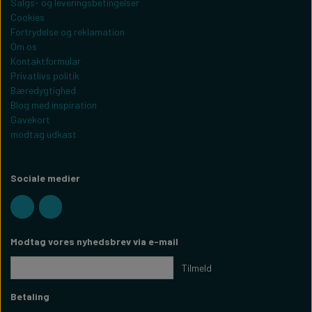
Salgs- og leveringsbetingelser
Cookies
Fortrydelse og reklamation
Om os
Kontaktformular
Privatlivs politik
Bæredygtighed
Blog med inspiration
Gavekort
modtag udkast
Sociale medier
Modtag vores nyhedsbrev via e-mail
Tilmeld
Betaling