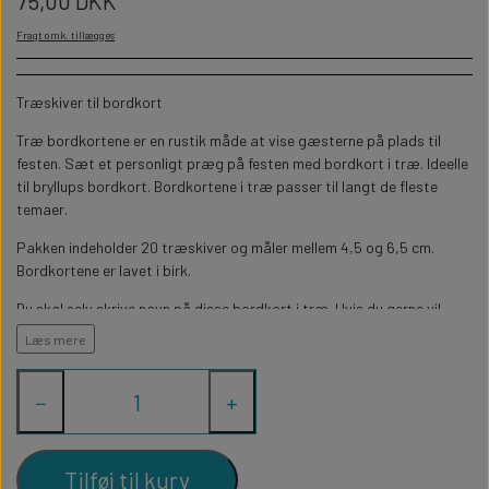
75,00 DKK
WILLOW TREE KRYBBESPIL
HALLOWEEN
Fragt omk. tillægges
PERSONLIGE LED LAMPER
BADEVÆRELSET
STUDENT
WILLOW TREE OPHÆNG
Træskiver til bordkort
FLASKER MED LYS
TEKST OG BOGSTAVER
NYTÅRS FEST
Træ bordkortene er en rustik måde at vise gæsterne på plads til
festen. Sæt et personligt præg på festen med bordkort i træ. Ideelle
PERSONLIGE COASTERS
SKILTE
til bryllups bordkort. Bordkortene i træ passer til langt de fleste
temaer.
FORKLÆDER MED TEKST
WALLSTICKERS
Pakken indeholder 20 træskiver og måler mellem 4,5 og 6,5 cm.
Bordkortene er lavet i birk.
GAVEÆSKER I TRÆ
STUEN
Du skal selv skrive navn på disse bordkort i træ. Hvis du gerne vil
undgå selv at skulle skrive gravere vi gerne navn for dig, bestil dem
Læs mere
så
her.
TERMOKRUS MED PRINT
Se også vores store udvalg af bordkort i træ med graverede navne
−
+
Tilføj til kurv