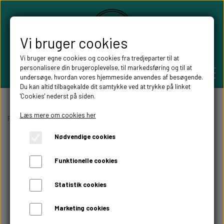
Vi bruger cookies
Vi bruger egne cookies og cookies fra tredjeparter til at
personalisere din brugeroplevelse, til markedsføring og til at
undersøge, hvordan vores hjemmeside anvendes af besøgende.
Du kan altid tilbagekalde dit samtykke ved at trykke på linket
'Cookies' nederst på siden.
PERSONLIGE GAVER
Læs mere om cookies her
Forside
Pynt til festen
Bordkort
Træskiver til bordkort
Nødvendige cookies
BRYLLUPS GAVER
ALT TIL FESTEN
Funktionelle cookies
GAVER KOBBER-,SØLV- OG GULD BRYLLUP
BORDKORT
WILLOW TREE FIGURER
Statistik cookies
DÅBSGAVER/ NAVNGIVNING
SKILTE TIL FESTEN
Marketing cookies
WILLOW TREE BRYLLUPS FIGURER
FABLEWOOD