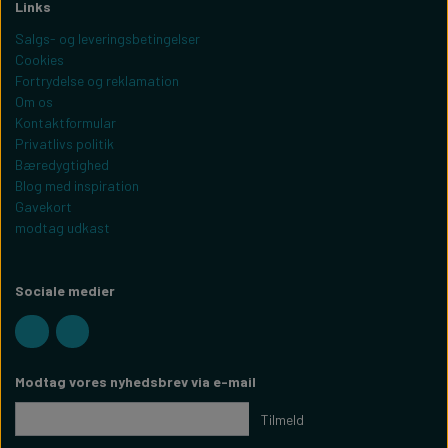
Links
Salgs- og leveringsbetingelser
Cookies
Fortrydelse og reklamation
Om os
Kontaktformular
Privatlivs politik
Bæredygtighed
Blog med inspiration
Gavekort
modtag udkast
Sociale medier
Modtag vores nyhedsbrev via e-mail
Tilmeld