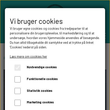
Vi bruger cookies
Vi bruger egne cookies og cookies fra tredjeparter til at
personalisere din brugeroplevelse, til markedsføring og til at
undersøge, hvordan vores hjemmeside anvendes af besøgende.
Du kan altid tilbagekalde dit samtykke ved at trykke på linket
'Cookies' nederst på siden.
PERSONLIGE GAVER
Læs mere om cookies her
Forside
Personlige gaver
Gaveæsker i træ
Gaveæske til vin
Nødvendige cookies
BRYLLUPS GAVER
ALT TIL FESTEN
Funktionelle cookies
GAVER KOBBER-,SØLV- OG GULD BRYLLUP
BORDKORT
WILLOW TREE FIGURER
Statistik cookies
DÅBSGAVER/ NAVNGIVNING
SKILTE TIL FESTEN
Marketing cookies
WILLOW TREE BRYLLUPS FIGURER
FABLEWOOD