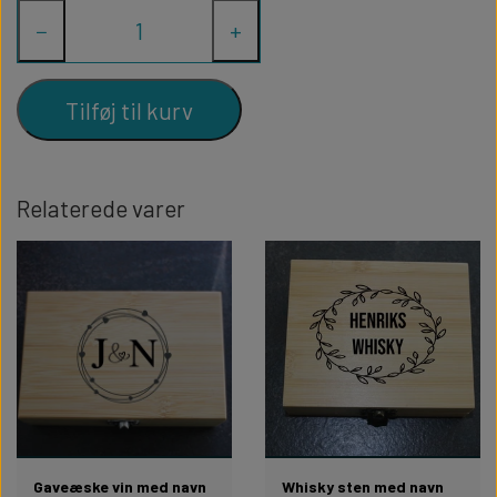
proptrækker, vinkrave
Vinæsken er lavet i bambus og indeholder:
−
+
og prop i rustfrit stål og bambus
Tilføj til kurv
Relaterede varer
Gaveæske vin med navn
Whisky sten med navn