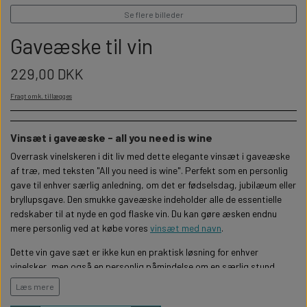
WILLOW TREE KRYBBESPIL
HALLOWEEN
Se flere billeder
PERSONLIGE LED LAMPER
BADEVÆRELSET
STUDENT
Gaveæske til vin
WILLOW TREE OPHÆNG
FLASKER MED LYS
TEKST OG BOGSTAVER
229,00 DKK
NYTÅRS FEST
Fragt omk. tillægges
PERSONLIGE COASTERS
SKILTE
Vinsæt i gaveæske - all you need is wine
FORKLÆDER MED TEKST
WALLSTICKERS
Overrask vinelskeren i dit liv med dette elegante vinsæt i gaveæske
af træ, med teksten "All you need is wine". Perfekt som en personlig
gave til enhver særlig anledning, om det er fødselsdag, jubilæum eller
GAVEÆSKER I TRÆ
STUEN
bryllupsgave. Den smukke gaveæske indeholder alle de essentielle
redskaber til at nyde en god flaske vin. Du kan gøre æsken endnu
mere personlig ved at købe vores
vinsæt med navn
.
TERMOKRUS MED PRINT
Dette vin gave sæt er ikke kun en praktisk løsning for enhver
vinelsker, men også en personlig påmindelse om en særlig stund.
Læs mere
Se også vores
gaveæske til Whisky med navn