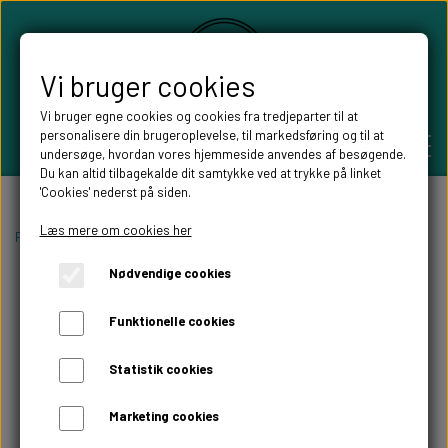
Vi bruger cookies
Vi bruger egne cookies og cookies fra tredjeparter til at
personalisere din brugeroplevelse, til markedsføring og til at
undersøge, hvordan vores hjemmeside anvendes af besøgende.
Du kan altid tilbagekalde dit samtykke ved at trykke på linket
'Cookies' nederst på siden.
PERSONLIGE GAVER
Læs mere om cookies her
Forside
Pynt til festen
Gæstebøger
Gæstebog med navn
Nødvendige cookies
BRYLLUPS GAVER
ALT TIL FESTEN
Funktionelle cookies
GAVER KOBBER-,SØLV- OG GULD BRYLLUP
BORDKORT
WILLOW TREE FIGURER
Statistik cookies
DÅBSGAVER/ NAVNGIVNING
SKILTE TIL FESTEN
Marketing cookies
WILLOW TREE BRYLLUPS FIGURER
FABLEWOOD