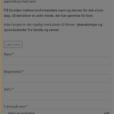
WILLOW TREE KRYBBESPIL
gæstebog med navn.
HALLOWEEN
PERSONLIGE LED LAMPER
BADEVÆRELSET
På
forsiden trykkes
konfirmandens navn og datoen for den store
STUDENT
WILLOW TREE OPHÆNG
dag
, så den bliver et unikt minde, der kan gemmes for livet.
Inde i bogen er der rigeligt med plads til hilsner, l
ykønskninger og
FLASKER MED LYS
TEKST OG BOGSTAVER
NYTÅRS FEST
sjove beskeder fra familie og venner.
Med 88 sider (44ark) burde der være massere af plads til hilsner, men
PERSONLIGE COASTERS
SKILTE
også plads til at indsætte gaveliste og fotos fra dagen.
Læs mere
Gæstebogen trykkes med navn og dato.
Navn *
FORKLÆDER MED TEKST
WALLSTICKERS
Bogen måler 21x21cm og har 88 sider (44ark) tykt genbrugspapir
GAVEÆSKER I TRÆ
STUEN
Gæstebogen er produceret i EU og trykt i Danmark
Begivenhed *
TERMOKRUS MED PRINT
dato *
Farve på navn *